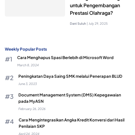
untuk Pengembangan
Prestasi Olahraga?
Dani Suluh
|
July 29, 2025
Weekly Popular Posts
Cara Menghapus Spasi Berlebih di Microsoft Word
March 8, 2024
Peningkatan Daya Saing SMK melalui Penerapan BLUD
June 3, 2023
Document Management System (DMS) Kepegawaian
pada MyASN
February 26, 2026
Cara Mengintegrasikan Angka Kredit Konversi dari Hasil
Penilaian SKP
April 24, 2024