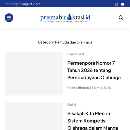
Skip
Saturday, 8 August 2026
to
content
Category:
Pemuda dan Olahraga
Download
Permenpora Nomor 7
Tahun 2026 tentang
Pembudayaan Olahraga
Prisma Birokrasi
|
July 11, 2026
Opini
Bisakah Kita Meniru
Sistem Kompetisi
Olahraga dalam Manga