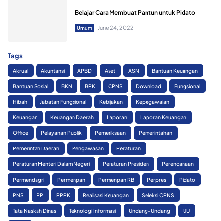
Belajar Cara Membuat Pantun untuk Pidato
June 24, 2022
Umum
Tags
Akrual
Akuntansi
APBD
Aset
ASN
Bantuan Keuangan
Bantuan Sosial
BKN
BPK
CPNS
Download
Fungsional
Hibah
Jabatan Fungsional
Kebijakan
Kepegawaian
Keuangan
Keuangan Daerah
Laporan
Laporan Keuangan
Office
Pelayanan Publik
Pemeriksaan
Pemerintahan
Pemerintah Daerah
Pengawasan
Peraturan
Peraturan Menteri Dalam Negeri
Peraturan Presiden
Perencanaan
Permendagri
Permenpan
Permenpan RB
Perpres
Pidato
PNS
PP
PPPK
Realisasi Keuangan
Seleksi CPNS
Tata Naskah Dinas
Teknologi Informasi
Undang-Undang
UU