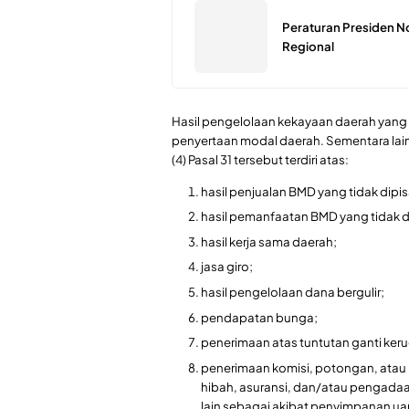
Peraturan Presiden N
Regional
Hasil pengelolaan kekayaan daerah yang
penyertaan modal daerah. Sementara lain
(4) Pasal 31 tersebut terdiri atas:
hasil penjualan BMD yang tidak dipi
hasil pemanfaatan BMD yang tidak d
hasil kerja sama daerah;
jasa giro;
hasil pengelolaan dana bergulir;
pendapatan bunga;
penerimaan atas tuntutan ganti ker
penerimaan komisi, potongan, atau b
hibah, asuransi, dan/atau pengada
lain sebagai akibat penyimpanan ua