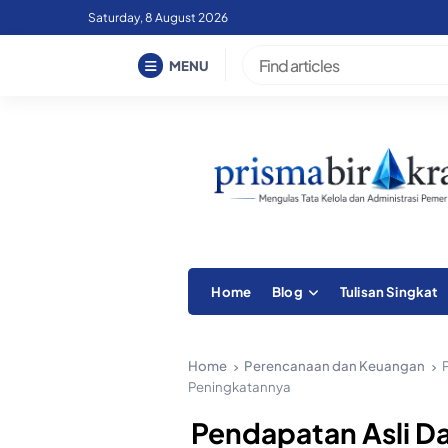
Skip
Saturday, 8 August 2026
to
content
MENU
Home
Blog
Tulisan Singkat
Home
Perencanaan dan Keuangan
Peningkatannya
Pendapatan Asli Da