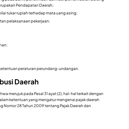
merupakan Pendapatan Daerah;
ilai tukar rupiah terhadap mata uang asing;
tan pelaksanaan pekerjaan;
nan;
 ketentuan peraturan perundang-undangan.
ibusi Daerah
wa merujuk pada Pasal 31 ayat (2), hal-hal terkait dengan
r dalam ketentuan yang mengatur mengenai pajak daerah
ng Nomor 28 Tahun 2009 tentang Pajak Daerah dan