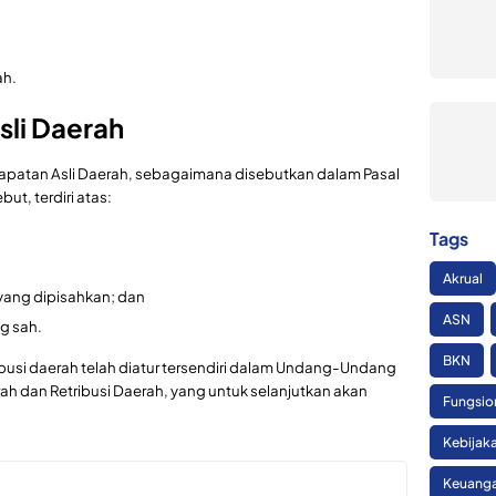
ah.
li Daerah
atan Asli Daerah, sebagaimana disebutkan dalam Pasal
t, terdiri atas:
Tags
Akrual
yang dipisahkan; dan
ASN
g sah.
BKN
ibusi daerah telah diatur tersendiri dalam Undang-Undang
h dan Retribusi Daerah, yang untuk selanjutkan akan
Fungsio
Kebijak
Keuanga