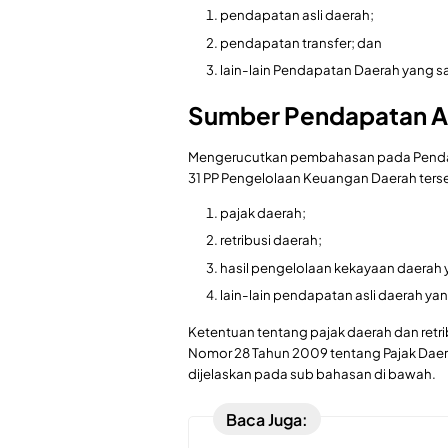
pendapatan asli daerah;
pendapatan transfer; dan
lain-lain Pendapatan Daerah yang s
Sumber Pendapatan As
Mengerucutkan pembahasan pada Pendap
31 PP Pengelolaan Keuangan Daerah tersebu
pajak daerah;
retribusi daerah;
hasil pengelolaan kekayaan daerah 
lain-lain pendapatan asli daerah yan
Ketentuan tentang pajak daerah dan retr
Nomor 28 Tahun 2009 tentang Pajak Daera
dijelaskan pada sub bahasan di bawah.
Baca Juga: