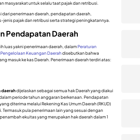
asyarakat untuk selalu taat pajak dan retribusi.
lai dari penerimaan daerah, pendapatan daerah,
jenis pajak dan retribusi serta strategi peningkatannya.
an Pendapatan Daerah
bih luas yakni penerimaan daerah, dalam
Peraturan
g Pengelolaan Keuangan Daerah
disebutkan bahwa
g masuk ke kas Daerah. Penerimaan daerah terdiri atas:
 daerah
dijelaskan sebagai semua hak Daerah yang diakui
 dalam periode tahun anggaran berkenaan. Pendapatan
yang diterima melalui Rekening Kas Umum Daerah (RKUD)
i. Termasuk pula penerimaan lain yang sesuai dengan
i penambah ekuitas yang merupakan hak daerah dalam 1