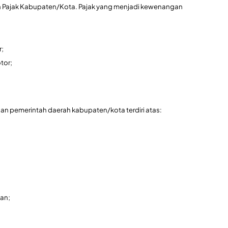
 dan Pajak Kabupaten/Kota. Pajak yang menjadi kewenangan
r;
tor;
n pemerintah daerah kabupaten/kota terdiri atas:
an;