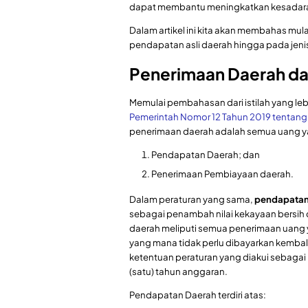
dapat membantu meningkatkan kesadaran m
Dalam artikel ini kita akan membahas mu
pendapatan asli daerah hingga pada jenis-
Penerimaan Daerah d
Memulai pembahasan dari istilah yang le
Pemerintah Nomor 12 Tahun 2019 tentan
penerimaan daerah adalah semua uang yan
Pendapatan Daerah; dan
Penerimaan Pembiayaan daerah.
Dalam peraturan yang sama,
p
endapatan
sebagai penambah nilai kekayaan bersih
daerah meliputi semua penerimaan uang 
yang mana tidak perlu dibayarkan kembal
ketentuan peraturan yang diakui sebaga
(satu) tahun anggaran.
Pendapatan Daerah terdiri atas: