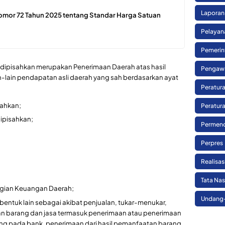
Laporan
omor 72 Tahun 2025 tentang Standar Harga Satuan
Pelayan
Pemerin
 dipisahkan merupakan Penerimaan Daerah atas hasil
Pengaw
-lain pendapatan asli daerah yang sah berdasarkan ayat
Peratura
sahkan;
Peratura
ipisahkan;
Permend
Perpres
Realisa
Tata Na
ugian Keuangan Daerah;
Undang
entuk lain sebagai akibat penjualan, tukar-menukar,
an barang dan jasa termasuk penerimaan atau penerimaan
ng pada bank, penerimaan dari hasil pemanfaatan barang