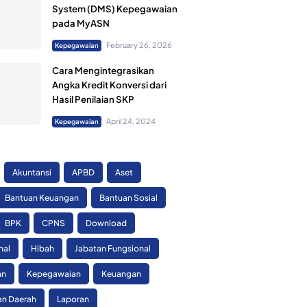
System (DMS) Kepegawaian
pada MyASN
February 26, 2026
Kepegawaian
Cara Mengintegrasikan
Angka Kredit Konversi dari
Hasil Penilaian SKP
April 24, 2024
Kepegawaian
Akuntansi
APBD
Aset
Bantuan Keuangan
Bantuan Sosial
BPK
CPNS
Download
nal
Hibah
Jabatan Fungsional
an
Kepegawaian
Keuangan
n Daerah
Laporan