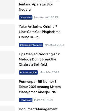
tentang Aparatur Sipil
Negara
November 1, 2023
Download
Yakin Artikelmu Orisinal?
Lihat Cara Cek Plagiarisme
Online Di Sini
March 31, 2024
Teknologi Informasi
Tips Menjadi Seorang Ahli:
Metode Don’t Break the
Chain ala Seinfeld
March 16, 2022
Tulisan Singkat
Permenpan RB Nomor 8
Tahun 2021 tentang Sistem
Manajemen Kinerja PNS
March 31, 2021
Download
Document Management