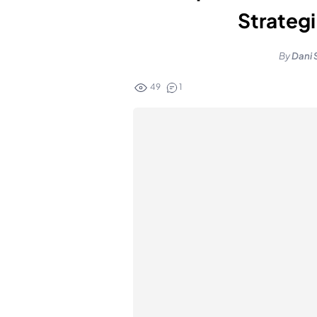
Strateg
By
Dani 
49
1