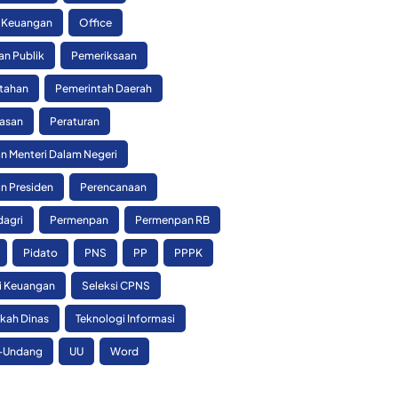
 Keuangan
Office
an Publik
Pemeriksaan
tahan
Pemerintah Daerah
asan
Peraturan
n Menteri Dalam Negeri
n Presiden
Perencanaan
agri
Permenpan
Permenpan RB
Pidato
PNS
PP
PPPK
si Keuangan
Seleksi CPNS
skah Dinas
Teknologi Informasi
-Undang
UU
Word