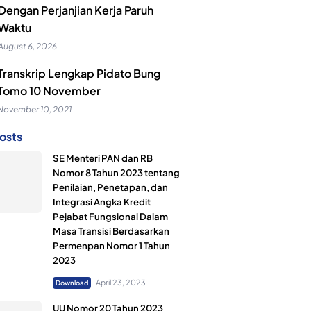
Dengan Perjanjian Kerja Paruh
Waktu
August 6, 2026
Transkrip Lengkap Pidato Bung
Tomo 10 November
November 10, 2021
osts
SE Menteri PAN dan RB
Nomor 8 Tahun 2023 tentang
Penilaian, Penetapan, dan
Integrasi Angka Kredit
Pejabat Fungsional Dalam
Masa Transisi Berdasarkan
Permenpan Nomor 1 Tahun
2023
April 23, 2023
Download
UU Nomor 20 Tahun 2023