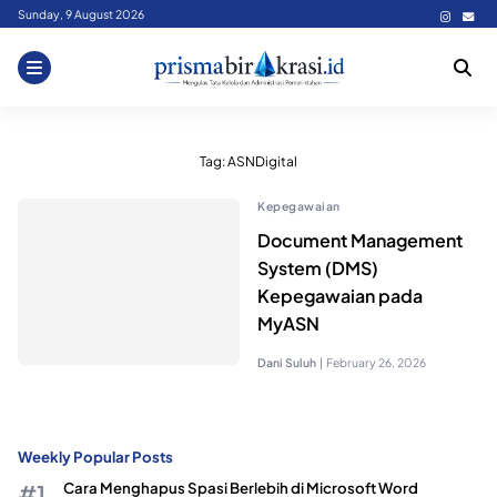
Skip
Sunday, 9 August 2026
to
content
Tag:
ASNDigital
Kepegawaian
Document Management
System (DMS)
Kepegawaian pada
MyASN
Dani Suluh
|
February 26, 2026
Weekly Popular Posts
Cara Menghapus Spasi Berlebih di Microsoft Word