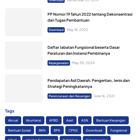
Download
PP Nomor 19 Tahun 2022 tentang Dekonsentrasi
dan Tugas Pembantuan
May 18, 2022
Download
Daftar Jabatan Fungsional beserta Dasar
Peraturan dan Instansi Pembinanya
May 30, 2024
Kepegawaian
Pendapatan Asli Daerah: Pengertian, Jenis dan
Strategi Peningkatannya
June 16, 2021
Perencanaan dan Keuangan
Tags
Akrual
Akuntansi
APBD
Aset
ASN
Bantuan Keuangan
Bantuan Sosial
BKN
BPK
CPNS
Download
Fungsional
Hibah
Jabatan Fungsional
Kebijakan
Kepegawaian