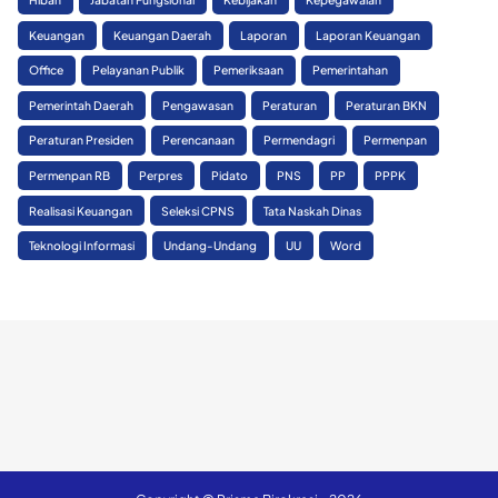
Keuangan
Keuangan Daerah
Laporan
Laporan Keuangan
Office
Pelayanan Publik
Pemeriksaan
Pemerintahan
Pemerintah Daerah
Pengawasan
Peraturan
Peraturan BKN
Peraturan Presiden
Perencanaan
Permendagri
Permenpan
Permenpan RB
Perpres
Pidato
PNS
PP
PPPK
Realisasi Keuangan
Seleksi CPNS
Tata Naskah Dinas
Teknologi Informasi
Undang-Undang
UU
Word