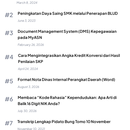
March 8, 2024
Peningkatan Daya Saing SMK melalui Penerapan BLUD
June 3, 2023
Document Management System (DMS) Kepegawaian
pada MyASN
February 26, 2026
Cara Mengintegrasikan Angka Kredit Konversi dari Hasil
Penilaian SKP
April 24, 2024
Format Nota Dinas Internal Perangkat Daerah (Word)
August 3, 2026
Membaca “Kode Rahasia” Kependudukan: Apa Arti di
Balik 16 Digit NIK Anda?
July 30, 2026
Transkrip Lengkap Pidato Bung Tomo 10 November
November 10, 2021