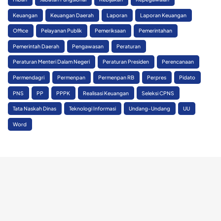
Keuangan
Keuangan Daerah
Laporan
Laporan Keuangan
Office
Pelayanan Publik
Pemeriksaan
Pemerintahan
Pemerintah Daerah
Pengawasan
Peraturan
Peraturan Menteri Dalam Negeri
Peraturan Presiden
Perencanaan
Permendagri
Permenpan
Permenpan RB
Perpres
Pidato
PNS
PP
PPPK
Realisasi Keuangan
Seleksi CPNS
Tata Naskah Dinas
Teknologi Informasi
Undang-Undang
UU
Word