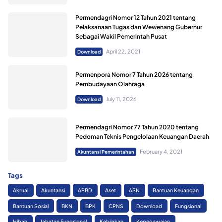
Permendagri Nomor 12 Tahun 2021 tentang
Pelaksanaan Tugas dan Wewenang Gubernur
Sebagai Wakil Pemerintah Pusat
April 22, 2021
Download
Permenpora Nomor 7 Tahun 2026 tentang
Pembudayaan Olahraga
July 11, 2026
Download
Permendagri Nomor 77 Tahun 2020 tentang
Pedoman Teknis Pengelolaan Keuangan Daerah
February 4, 2021
Akuntansi Pemerintahan
Tags
Akrual
Akuntansi
APBD
Aset
ASN
Bantuan Keuangan
Bantuan Sosial
BKN
BPK
CPNS
Download
Fungsional
Hibah
Jabatan Fungsional
Kebijakan
Kepegawaian