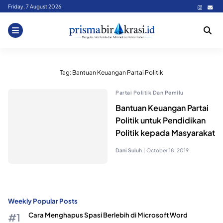
Skip
Friday, 7 August 2026
to
content
Tag:
Bantuan Keuangan Partai Politik
Partai Politik Dan Pemilu
Bantuan Keuangan Partai
Politik untuk Pendidikan
Politik kepada Masyarakat
Dani Suluh
|
October 18, 2019
Weekly Popular Posts
Cara Menghapus Spasi Berlebih di Microsoft Word