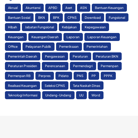
Akrual
Akuntansi
APBD
Aset
ASN
Bantuan Keuangan
Bantuan Sosial
BKN
BPK
CPNS
Download
Fungsional
Hibah
Jabatan Fungsional
Kebijakan
Kepegawaian
Keuangan
Keuangan Daerah
Laporan
Laporan Keuangan
Office
Pelayanan Publik
Pemeriksaan
Pemerintahan
Pemerintah Daerah
Pengawasan
Peraturan
Peraturan BKN
Peraturan Presiden
Perencanaan
Permendagri
Permenpan
Permenpan RB
Perpres
Pidato
PNS
PP
PPPK
Realisasi Keuangan
Seleksi CPNS
Tata Naskah Dinas
Teknologi Informasi
Undang-Undang
UU
Word