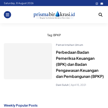
Skip
Saturday, 8 August 2026
to
content
Tag:
BPKP
Pemerintahan Umum
Perbedaan Badan
Pemeriksa Keuangan
(BPK) dan Badan
Pengawasan Keuangan
dan Pembangunan (BPKP)
Dani Suluh
|
April 15, 2021
Weekly Popular Posts