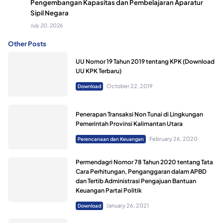
Pengembangan Kapasitas dan Pembelajaran Aparatur
Sipil Negara
July 20, 2026
Other Posts
UU Nomor 19 Tahun 2019 tentang KPK (Download
UU KPK Terbaru)
October 22, 2019
Download
Penerapan Transaksi Non Tunai di Lingkungan
Pemerintah Provinsi Kalimantan Utara
February 26, 2020
Perencanaan dan Keuangan
Permendagri Nomor 78 Tahun 2020 tentang Tata
Cara Perhitungan, Penganggaran dalam APBD
dan Tertib Administrasi Pengajuan Bantuan
Keuangan Partai Politik
January 26, 2021
Download