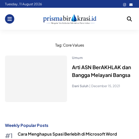
Skip
Tuesday, 11 August 2026
to
content
Tag:
Core Values
Umum
Arti ASN BerAKHLAK dan
Bangga Melayani Bangsa
Dani Suluh
|
December 15, 2021
Weekly Popular Posts
Cara Menghapus Spasi Berlebih di Microsoft Word