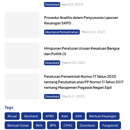
April 23, 2023
Download
Prosedur Analitis dalam Penyusunan Laporan
Keuangan SKPD
March 22, 2021
Akuntansi Pemerintahan
Himpunan Peraturan Urusan Kesatuan Bangsa
dan Politik (1)
March 20, 2021
Download
Peraturan Pemerintah Nomor 17 Tahun 2020
tentang Perubahan atas PP Nomor 11 Tahun 2017
tentang Manajemen Pegawai Negeri Sipil
March 11, 2020
Download
Tags
Akrual
Akuntansi
APBD
Aset
ASN
Bantuan Keuangan
Bantuan Sosial
BKN
BPK
CPNS
Download
Fungsional