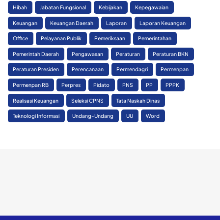
Hibah
Jabatan Fungsional
Kebijakan
Kepegawaian
Keuangan
Keuangan Daerah
Laporan
Laporan Keuangan
Office
Pelayanan Publik
Pemeriksaan
Pemerintahan
Pemerintah Daerah
Pengawasan
Peraturan
Peraturan BKN
Peraturan Presiden
Perencanaan
Permendagri
Permenpan
Permenpan RB
Perpres
Pidato
PNS
PP
PPPK
Realisasi Keuangan
Seleksi CPNS
Tata Naskah Dinas
Teknologi Informasi
Undang-Undang
UU
Word