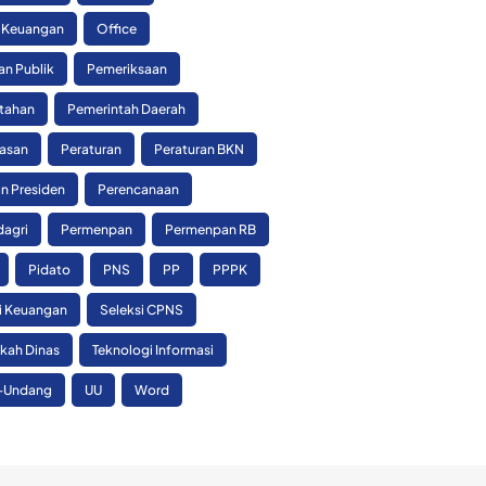
 Keuangan
Office
an Publik
Pemeriksaan
tahan
Pemerintah Daerah
asan
Peraturan
Peraturan BKN
n Presiden
Perencanaan
agri
Permenpan
Permenpan RB
Pidato
PNS
PP
PPPK
si Keuangan
Seleksi CPNS
skah Dinas
Teknologi Informasi
-Undang
UU
Word