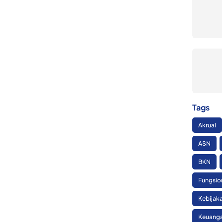
Tags
Akrual
ASN
BKN
Fungsio
Kebijak
Keuanga