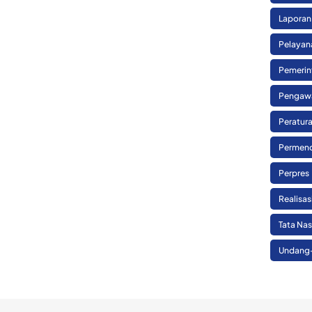
Laporan
Pelayan
Pemerin
Pengaw
Peratura
Permend
Perpres
Realisa
Tata Na
Undang