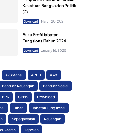
Kesatuan Bangsa dan Politik
(2)
March 20, 2021
Download
Buku Profil Jabatan
Fungsional Tahun 2024
January 16, 2025
Download
Akuntansi
APBD
Aset
Bantuan Keuangan
Bantuan Sosial
BPK
CPNS
Download
nal
Hibah
Jabatan Fungsional
an
Kepegawaian
Keuangan
n Daerah
Laporan