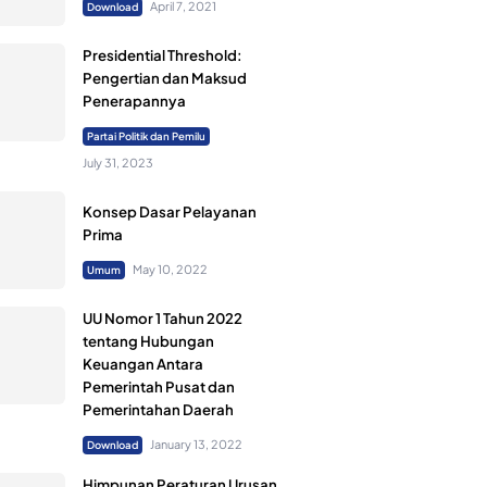
April 7, 2021
Download
Presidential Threshold:
Pengertian dan Maksud
Penerapannya
Partai Politik dan Pemilu
July 31, 2023
Konsep Dasar Pelayanan
Prima
May 10, 2022
Umum
UU Nomor 1 Tahun 2022
tentang Hubungan
Keuangan Antara
Pemerintah Pusat dan
Pemerintahan Daerah
January 13, 2022
Download
Himpunan Peraturan Urusan