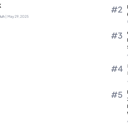
K
luh
|
May 29, 2025