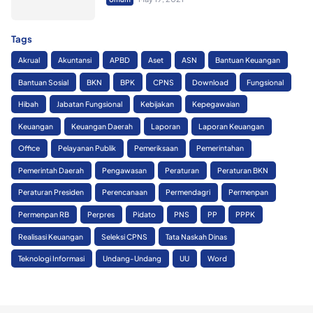
Tags
Akrual
Akuntansi
APBD
Aset
ASN
Bantuan Keuangan
Bantuan Sosial
BKN
BPK
CPNS
Download
Fungsional
Hibah
Jabatan Fungsional
Kebijakan
Kepegawaian
Keuangan
Keuangan Daerah
Laporan
Laporan Keuangan
Office
Pelayanan Publik
Pemeriksaan
Pemerintahan
Pemerintah Daerah
Pengawasan
Peraturan
Peraturan BKN
Peraturan Presiden
Perencanaan
Permendagri
Permenpan
Permenpan RB
Perpres
Pidato
PNS
PP
PPPK
Realisasi Keuangan
Seleksi CPNS
Tata Naskah Dinas
Teknologi Informasi
Undang-Undang
UU
Word