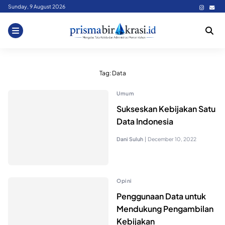
Skip
Sunday, 9 August 2026
to
content
Tag:
Data
Umum
Sukseskan Kebijakan Satu
Data Indonesia
Dani Suluh
|
December 10, 2022
Opini
Penggunaan Data untuk
Mendukung Pengambilan
Kebijakan