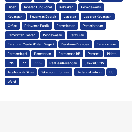
Hibah
Jabatan Fungsional
Kebijakan
Kepegawaian
Keuangan
Keuangan Daerah
Laporan
Laporan Keuangan
Office
Pelayanan Publik
Pemeriksaan
Pemerintahan
Pemerintah Daerah
Pengawasan
Peraturan
Peraturan Menteri Dalam Negeri
Peraturan Presiden
Perencanaan
Permendagri
Permenpan
Permenpan RB
Perpres
Pidato
PNS
PP
PPPK
Realisasi Keuangan
Seleksi CPNS
Tata Naskah Dinas
Teknologi Informasi
Undang-Undang
UU
Word