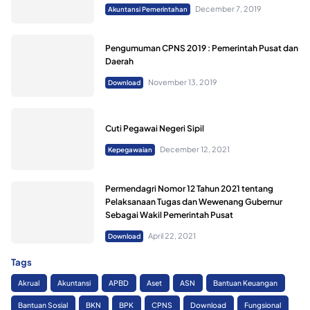
December 7, 2019
Akuntansi Pemerintahan
Pengumuman CPNS 2019 : Pemerintah Pusat dan
Daerah
November 13, 2019
Download
Cuti Pegawai Negeri Sipil
December 12, 2021
Kepegawaian
Permendagri Nomor 12 Tahun 2021 tentang
Pelaksanaan Tugas dan Wewenang Gubernur
Sebagai Wakil Pemerintah Pusat
April 22, 2021
Download
Tags
Akrual
Akuntansi
APBD
Aset
ASN
Bantuan Keuangan
Bantuan Sosial
BKN
BPK
CPNS
Download
Fungsional