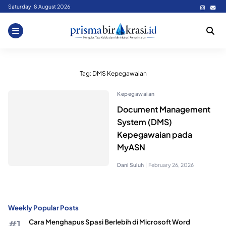
Skip
Saturday, 8 August 2026
to
content
Tag:
DMS Kepegawaian
Kepegawaian
Document Management
System (DMS)
Kepegawaian pada
MyASN
Dani Suluh
|
February 26, 2026
Weekly Popular Posts
Cara Menghapus Spasi Berlebih di Microsoft Word