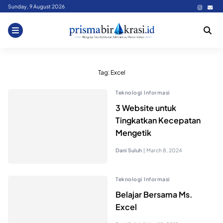
Skip
Sunday, 9 August 2026
to
content
Tag:
Excel
Teknologi Informasi
3 Website untuk
Tingkatkan Kecepatan
Mengetik
Dani Suluh
|
March 8, 2024
Teknologi Informasi
Belajar Bersama Ms.
Excel