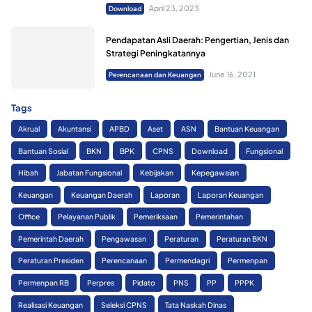
April 23, 2023
Download
Pendapatan Asli Daerah: Pengertian, Jenis dan
Strategi Peningkatannya
June 16, 2021
Perencanaan dan Keuangan
Tags
Akrual
Akuntansi
APBD
Aset
ASN
Bantuan Keuangan
Bantuan Sosial
BKN
BPK
CPNS
Download
Fungsional
Hibah
Jabatan Fungsional
Kebijakan
Kepegawaian
Keuangan
Keuangan Daerah
Laporan
Laporan Keuangan
Office
Pelayanan Publik
Pemeriksaan
Pemerintahan
Pemerintah Daerah
Pengawasan
Peraturan
Peraturan BKN
Peraturan Presiden
Perencanaan
Permendagri
Permenpan
Permenpan RB
Perpres
Pidato
PNS
PP
PPPK
Realisasi Keuangan
Seleksi CPNS
Tata Naskah Dinas