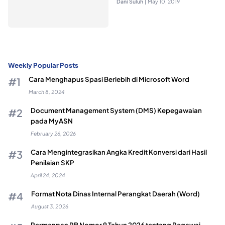
Dani Suluh
|
May 10, 2019
Weekly Popular Posts
Cara Menghapus Spasi Berlebih di Microsoft Word
March 8, 2024
Document Management System (DMS) Kepegawaian
pada MyASN
February 26, 2026
Cara Mengintegrasikan Angka Kredit Konversi dari Hasil
Penilaian SKP
April 24, 2024
Format Nota Dinas Internal Perangkat Daerah (Word)
August 3, 2026
Permenpan RB Nomor 9 Tahun 2026 tentang Pegawai