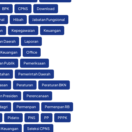
BPK
CPNS
Download
nal
Hibah
Jabatan Fungsional
an
Kepegawaian
Keuangan
n Daerah
Laporan
 Keuangan
Office
an Publik
Pemeriksaan
tahan
Pemerintah Daerah
asan
Peraturan
Peraturan BKN
n Presiden
Perencanaan
agri
Permenpan
Permenpan RB
Pidato
PNS
PP
PPPK
si Keuangan
Seleksi CPNS