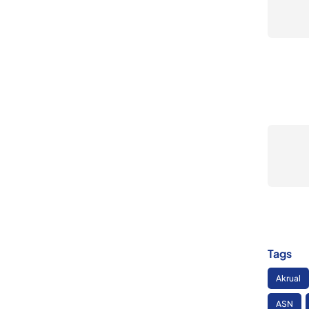
Tags
Akrual
ASN