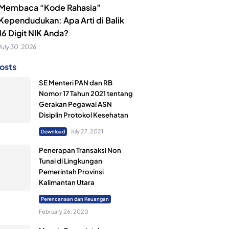
Membaca “Kode Rahasia”
Kependudukan: Apa Arti di Balik
16 Digit NIK Anda?
July 30, 2026
osts
SE Menteri PAN dan RB
Nomor 17 Tahun 2021 tentang
Gerakan Pegawai ASN
Disiplin Protokol Kesehatan
July 27, 2021
Download
Penerapan Transaksi Non
Tunai di Lingkungan
Pemerintah Provinsi
Kalimantan Utara
Perencanaan dan Keuangan
February 26, 2020