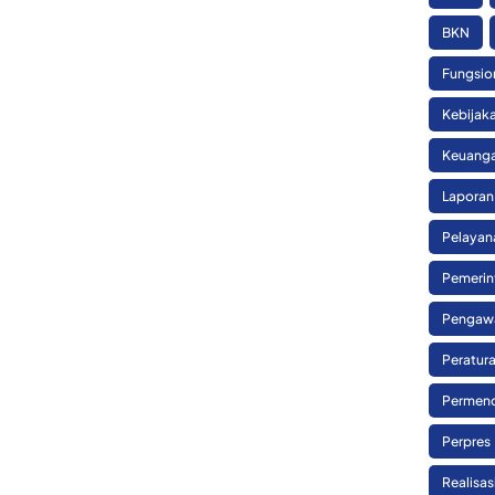
BKN
Fungsio
Kebijak
Keuanga
Laporan
Pelayan
Pemerin
Pengaw
Peratura
Permend
Perpres
Realisa