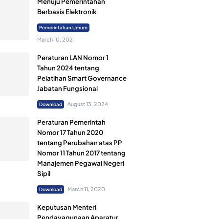
Menuju Pemerintahan
Berbasis Elektronik
Pemerintahan Umum
March 10, 2021
Peraturan LAN Nomor 1
Tahun 2024 tentang
Pelatihan Smart Governance
Jabatan Fungsional
August 13, 2024
Download
Peraturan Pemerintah
Nomor 17 Tahun 2020
tentang Perubahan atas PP
Nomor 11 Tahun 2017 tentang
Manajemen Pegawai Negeri
Sipil
March 11, 2020
Download
Keputusan Menteri
Pendayagunaan Aparatur