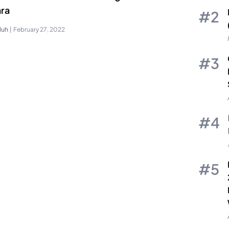
ra
luh
|
February 27, 2022