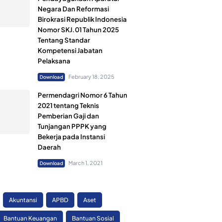
Negara Dan Reformasi
Birokrasi Republik Indonesia
Nomor SKJ.01 Tahun 2025
Tentang Standar
Kompetensi Jabatan
Pelaksana
February 18, 2025
Download
Permendagri Nomor 6 Tahun
2021 tentang Teknis
Pemberian Gaji dan
Tunjangan PPPK yang
Bekerja pada Instansi
Daerah
March 1, 2021
Download
Akuntansi
APBD
Aset
Bantuan Keuangan
Bantuan Sosial