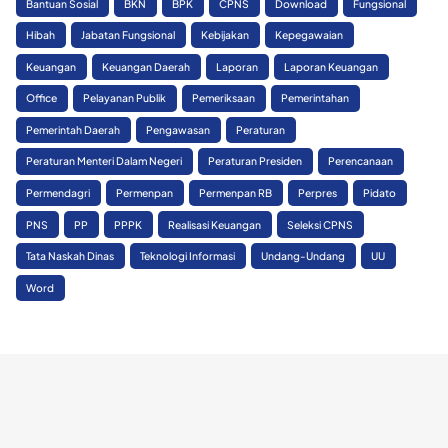
Bantuan Sosial
BKN
BPK
CPNS
Download
Fungsional
Hibah
Jabatan Fungsional
Kebijakan
Kepegawaian
Keuangan
Keuangan Daerah
Laporan
Laporan Keuangan
Office
Pelayanan Publik
Pemeriksaan
Pemerintahan
Pemerintah Daerah
Pengawasan
Peraturan
Peraturan Menteri Dalam Negeri
Peraturan Presiden
Perencanaan
Permendagri
Permenpan
Permenpan RB
Perpres
Pidato
PNS
PP
PPPK
Realisasi Keuangan
Seleksi CPNS
Tata Naskah Dinas
Teknologi Informasi
Undang-Undang
UU
Word