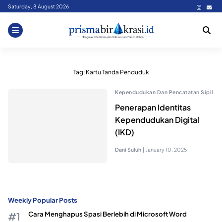
Skip
Saturday, 8 August 2026
to
content
Tag:
Kartu Tanda Penduduk
Kependudukan Dan Pencatatan Sipil
Penerapan Identitas
Kependudukan Digital
(IKD)
Dani Suluh
|
January 10, 2025
Weekly Popular Posts
Cara Menghapus Spasi Berlebih di Microsoft Word