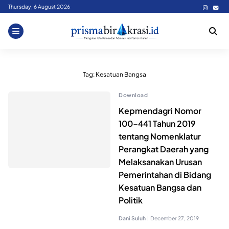
Skip
Thursday, 6 August 2026
to
content
Tag:
Kesatuan Bangsa
Download
Kepmendagri Nomor
100-441 Tahun 2019
tentang Nomenklatur
Perangkat Daerah yang
Melaksanakan Urusan
Pemerintahan di Bidang
Kesatuan Bangsa dan
Politik
Dani Suluh
|
December 27, 2019