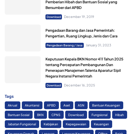
Pemberian Hibah dan Bantuan Sosial yang
Bersumber dari APBD
December 19, 2019
Download
Pengadaan Barang dan Jasa Pemerintah:
Pengertian, Ruang Lingkup, Jenis dan Cara
January 31, 2023
Pengadaan Barang / Jasa
Keputusan Kepala BKN Nomor 411 Tahun 2025
tentang Percepatan Pembangunan Dan
Penerapan Manajemen Talenta Aparatur Sipil
Negara Instansi Pemerintah
December 16, 2025
Download
Tags
Akrual
Akuntansi
APBD
Aset
ASN
Bantuan Keuangan
Bantuan Sosial
BKN
CPNS
Download
Fungsional
Hibah
Jabatan Fungsional
Kebijakan
Kepegawaian
Keuangan
Keuangan Daerah
Laporan
Laporan Keuangan
Office
Pajak