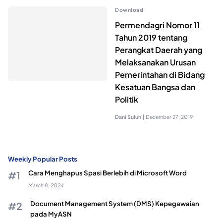
Download
Permendagri Nomor 11
Tahun 2019 tentang
Perangkat Daerah yang
Melaksanakan Urusan
Pemerintahan di Bidang
Kesatuan Bangsa dan
Politik
Dani Suluh
|
December 27, 2019
Weekly Popular Posts
Cara Menghapus Spasi Berlebih di Microsoft Word
March 8, 2024
Document Management System (DMS) Kepegawaian
pada MyASN