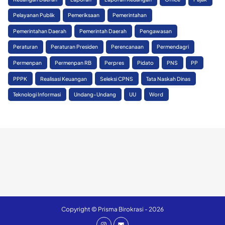
Pelayanan Publik
Pemeriksaan
Pemerintahan
Pemerintahan Daerah
Pemerintah Daerah
Pengawasan
Peraturan
Peraturan Presiden
Perencanaan
Permendagri
Permenpan
Permenpan RB
Perpres
Pidato
PNS
PP
PPPK
Realisasi Keuangan
Seleksi CPNS
Tata Naskah Dinas
Teknologi Informasi
Undang-Undang
UU
Word
Copyright © Prisma Birokrasi - 2026