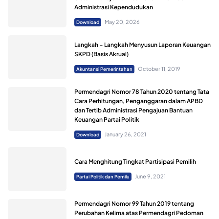
Administrasi Kependudukan
May 20, 2026
Download
Langkah – Langkah Menyusun Laporan Keuangan
SKPD (Basis Akrual)
October 11, 2019
Akuntansi Pemerintahan
Permendagri Nomor 78 Tahun 2020 tentang Tata
Cara Perhitungan, Penganggaran dalam APBD
dan Tertib Administrasi Pengajuan Bantuan
Keuangan Partai Politik
January 26, 2021
Download
Cara Menghitung Tingkat Partisipasi Pemilih
June 9, 2021
Partai Politik dan Pemilu
Permendagri Nomor 99 Tahun 2019 tentang
Perubahan Kelima atas Permendagri Pedoman