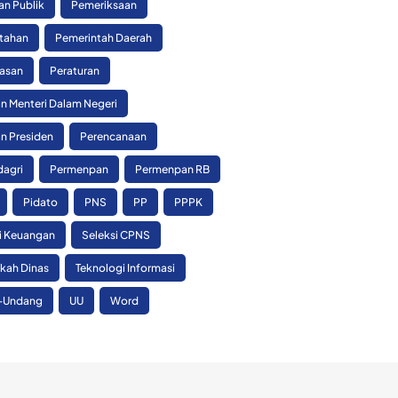
an Publik
Pemeriksaan
tahan
Pemerintah Daerah
asan
Peraturan
n Menteri Dalam Negeri
n Presiden
Perencanaan
agri
Permenpan
Permenpan RB
Pidato
PNS
PP
PPPK
si Keuangan
Seleksi CPNS
skah Dinas
Teknologi Informasi
-Undang
UU
Word