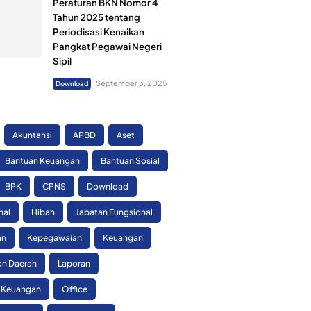
Peraturan BKN Nomor 4
Tahun 2025 tentang
Periodisasi Kenaikan
Pangkat Pegawai Negeri
Sipil
September 3, 2025
Download
Akuntansi
APBD
Aset
Bantuan Keuangan
Bantuan Sosial
BPK
CPNS
Download
nal
Hibah
Jabatan Fungsional
an
Kepegawaian
Keuangan
n Daerah
Laporan
 Keuangan
Office