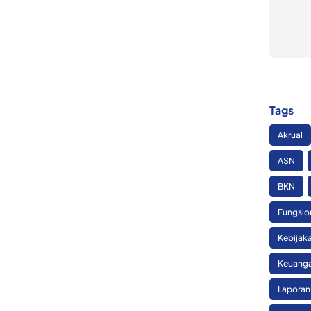
Tags
Akrual
ASN
BKN
Fungsio
Kebijak
Keuanga
Laporan