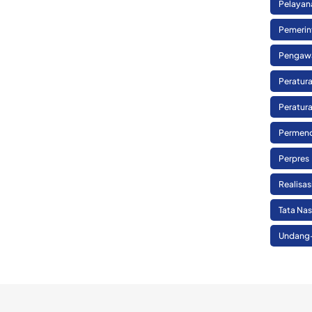
Pelayan
Pemerin
Pengaw
Peratura
Peratura
Permend
Perpres
Realisa
Tata Na
Undang