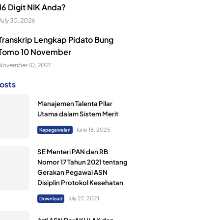
16 Digit NIK Anda?
July 30, 2026
Transkrip Lengkap Pidato Bung
Tomo 10 November
November 10, 2021
osts
Manajemen Talenta Pilar
Utama dalam Sistem Merit
June 18, 2025
Kepegawaian
SE Menteri PAN dan RB
Nomor 17 Tahun 2021 tentang
Gerakan Pegawai ASN
Disiplin Protokol Kesehatan
July 27, 2021
Download