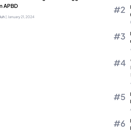
m APBD
luh
|
January 21, 2024