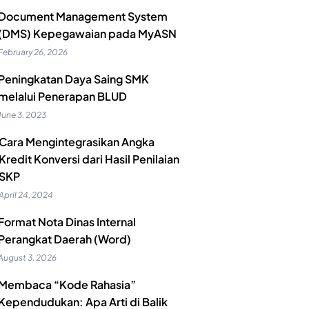
Document Management System
(DMS) Kepegawaian pada MyASN
February 26, 2026
Peningkatan Daya Saing SMK
melalui Penerapan BLUD
June 3, 2023
Cara Mengintegrasikan Angka
Kredit Konversi dari Hasil Penilaian
SKP
April 24, 2024
Format Nota Dinas Internal
Perangkat Daerah (Word)
August 3, 2026
Membaca “Kode Rahasia”
Kependudukan: Apa Arti di Balik