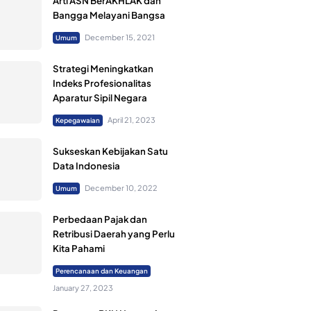
Arti ASN BerAKHLAK dan
Bangga Melayani Bangsa
December 15, 2021
Umum
Strategi Meningkatkan
Indeks Profesionalitas
Aparatur Sipil Negara
April 21, 2023
Kepegawaian
Sukseskan Kebijakan Satu
Data Indonesia
December 10, 2022
Umum
Perbedaan Pajak dan
Retribusi Daerah yang Perlu
Kita Pahami
Perencanaan dan Keuangan
January 27, 2023