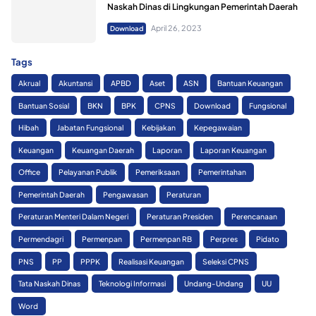
Naskah Dinas di Lingkungan Pemerintah Daerah
April 26, 2023
Download
Tags
Akrual
Akuntansi
APBD
Aset
ASN
Bantuan Keuangan
Bantuan Sosial
BKN
BPK
CPNS
Download
Fungsional
Hibah
Jabatan Fungsional
Kebijakan
Kepegawaian
Keuangan
Keuangan Daerah
Laporan
Laporan Keuangan
Office
Pelayanan Publik
Pemeriksaan
Pemerintahan
Pemerintah Daerah
Pengawasan
Peraturan
Peraturan Menteri Dalam Negeri
Peraturan Presiden
Perencanaan
Permendagri
Permenpan
Permenpan RB
Perpres
Pidato
PNS
PP
PPPK
Realisasi Keuangan
Seleksi CPNS
Tata Naskah Dinas
Teknologi Informasi
Undang-Undang
UU
Word