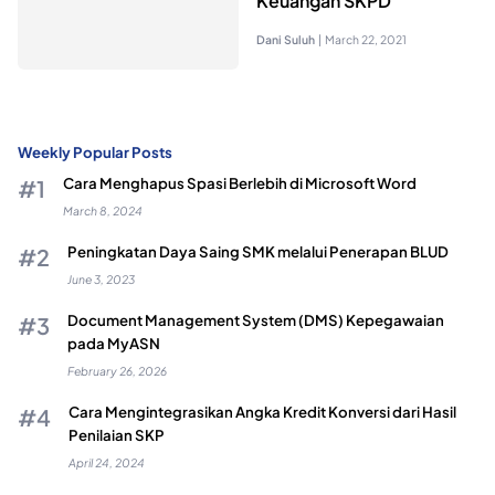
Keuangan SKPD
Dani Suluh
|
March 22, 2021
Weekly Popular Posts
Cara Menghapus Spasi Berlebih di Microsoft Word
March 8, 2024
Peningkatan Daya Saing SMK melalui Penerapan BLUD
June 3, 2023
Document Management System (DMS) Kepegawaian
pada MyASN
February 26, 2026
Cara Mengintegrasikan Angka Kredit Konversi dari Hasil
Penilaian SKP
April 24, 2024