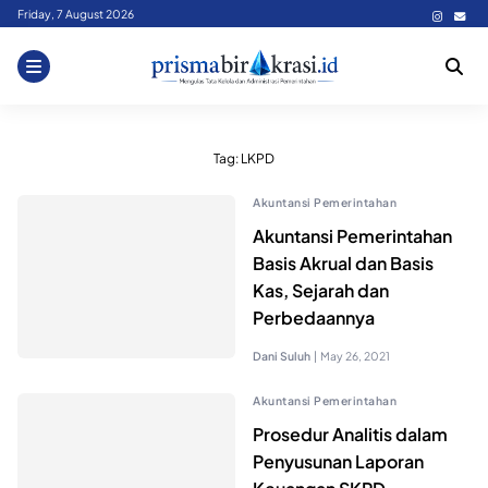
Skip
Friday, 7 August 2026
to
content
Tag:
LKPD
Akuntansi Pemerintahan
Akuntansi Pemerintahan
Basis Akrual dan Basis
Kas, Sejarah dan
Perbedaannya
Dani Suluh
|
May 26, 2021
Akuntansi Pemerintahan
Prosedur Analitis dalam
Penyusunan Laporan