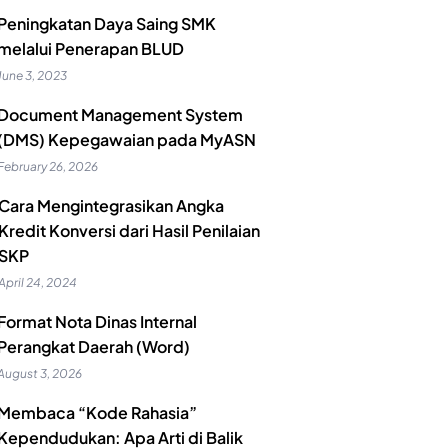
Peningkatan Daya Saing SMK
melalui Penerapan BLUD
June 3, 2023
Document Management System
(DMS) Kepegawaian pada MyASN
February 26, 2026
Cara Mengintegrasikan Angka
Kredit Konversi dari Hasil Penilaian
SKP
April 24, 2024
Format Nota Dinas Internal
Perangkat Daerah (Word)
August 3, 2026
Membaca “Kode Rahasia”
Kependudukan: Apa Arti di Balik