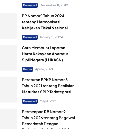
December 11, 2019
Download
PP Nomor 1 Tahun 2024
tentang Harmonisasi
Kebijakan Fiskal Nasional
January 5, 2024
Download
Cara Membuat Laporan
Harta Kekayaan Aparatur
Sipil Negara (LHKASN)
April 6, 2021
Umum
Peraturan BPKP Nomor 5
Tahun 2021 tentang Penilaian
Maturitas SPIP Terintegrasi
May 4, 2021
Download
Permenpan RB Nomor 9
Tahun 2026 tentang Pegawai
Pemerintah Dengan