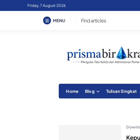
Skip
Friday, 7 August 2026
to
content
MENU
Home
Blog
Tulisan Singkat
Downl
Kepu