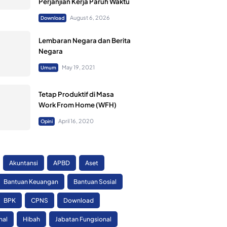
Perjanjian Kerja Paruh Waktu
August 6, 2026
Download
Lembaran Negara dan Berita
Negara
May 19, 2021
Umum
Tetap Produktif di Masa
Work From Home (WFH)
April 16, 2020
Opini
Akuntansi
APBD
Aset
Bantuan Keuangan
Bantuan Sosial
BPK
CPNS
Download
nal
Hibah
Jabatan Fungsional