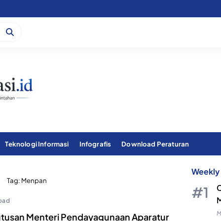
Teknologi Informasi
Infografis
Download Peraturan
Weekly 
Tag:
Menpan
C
M
oad
M
tusan Menteri Pendayagunaan Aparatur