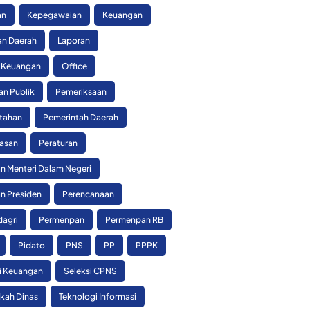
an
Kepegawaian
Keuangan
n Daerah
Laporan
 Keuangan
Office
an Publik
Pemeriksaan
tahan
Pemerintah Daerah
asan
Peraturan
n Menteri Dalam Negeri
n Presiden
Perencanaan
agri
Permenpan
Permenpan RB
Pidato
PNS
PP
PPPK
si Keuangan
Seleksi CPNS
skah Dinas
Teknologi Informasi