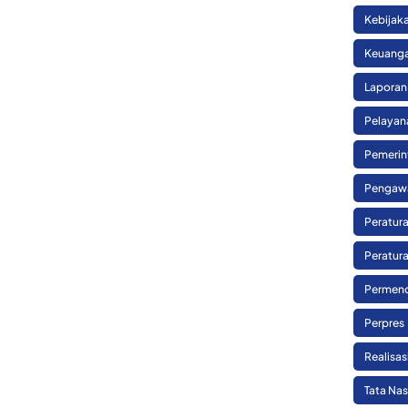
Kebijak
Keuanga
Laporan
Pelayan
Pemerin
Pengaw
Peratura
Peratura
Permend
Perpres
Realisa
Tata Na