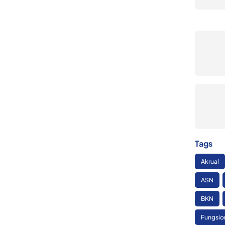
Tags
Akrual
ASN
BKN
Fungsio