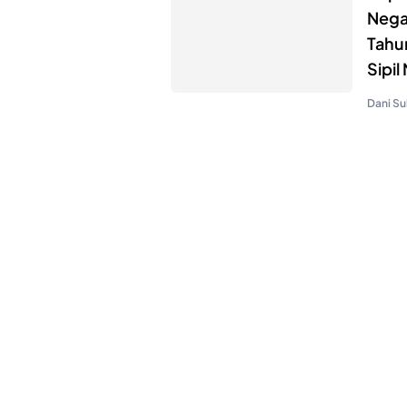
Nega
Tahu
Sipil
Dani Su