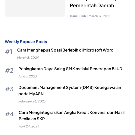
Pemerintah Daerah
Dani Suluh
|
March 17, 2021
Weekly Popular Posts
Cara Menghapus Spasi Berlebih di Microsoft Word
March 8, 2024
Peningkatan Daya Saing SMK melalui Penerapan BLUD
June 3, 2023
Document Management System (DMS) Kepegawaian
pada MyASN
February 26, 2026
Cara Mengintegrasikan Angka Kredit Konversi dari Hasil
Penilaian SKP
April 24, 2024