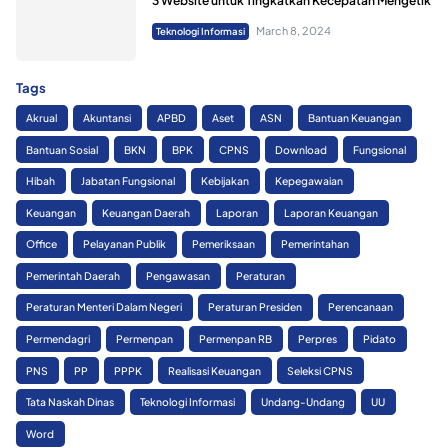
3 Website untuk Tingkatkan Kecepatan Mengetik
March 8, 2024
Teknologi Informasi
Tags
Akrual
Akuntansi
APBD
Aset
ASN
Bantuan Keuangan
Bantuan Sosial
BKN
BPK
CPNS
Download
Fungsional
Hibah
Jabatan Fungsional
Kebijakan
Kepegawaian
Keuangan
Keuangan Daerah
Laporan
Laporan Keuangan
Office
Pelayanan Publik
Pemeriksaan
Pemerintahan
Pemerintah Daerah
Pengawasan
Peraturan
Peraturan Menteri Dalam Negeri
Peraturan Presiden
Perencanaan
Permendagri
Permenpan
Permenpan RB
Perpres
Pidato
PNS
PP
PPPK
Realisasi Keuangan
Seleksi CPNS
Tata Naskah Dinas
Teknologi Informasi
Undang-Undang
UU
Word