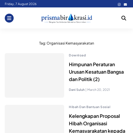
Skip
Friday, 7 August 2026
to
content
Tag:
Organisasi Kemasyarakatan
Download
Himpunan Peraturan
Urusan Kesatuan Bangsa
dan Politik (2)
Dani Suluh
|
March 20, 2021
Hibah Dan Bantuan Sosial
Kelengkapan Proposal
Hibah Organisasi
Kemasyarakatan kepada