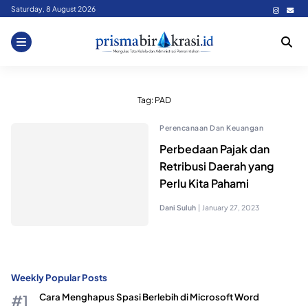
Skip
Saturday, 8 August 2026
to
content
Tag:
PAD
Perencanaan Dan Keuangan
Perbedaan Pajak dan
Retribusi Daerah yang
Perlu Kita Pahami
Dani Suluh
|
January 27, 2023
Weekly Popular Posts
Cara Menghapus Spasi Berlebih di Microsoft Word