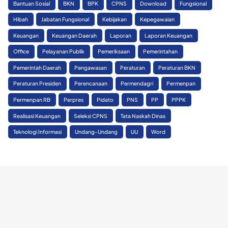
Bantuan Sosial
BKN
BPK
CPNS
Download
Fungsional
Hibah
Jabatan Fungsional
Kebijakan
Kepegawaian
Keuangan
Keuangan Daerah
Laporan
Laporan Keuangan
Office
Pelayanan Publik
Pemeriksaan
Pemerintahan
Pemerintah Daerah
Pengawasan
Peraturan
Peraturan BKN
Peraturan Presiden
Perencanaan
Permendagri
Permenpan
Permenpan RB
Perpres
Pidato
PNS
PP
PPPK
Realisasi Keuangan
Seleksi CPNS
Tata Naskah Dinas
Teknologi Informasi
Undang-Undang
UU
Word