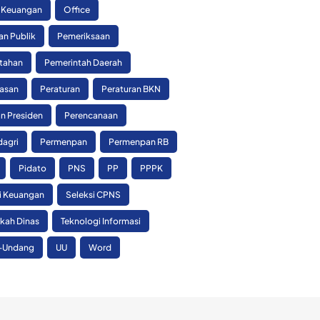
 Keuangan
Office
an Publik
Pemeriksaan
tahan
Pemerintah Daerah
asan
Peraturan
Peraturan BKN
n Presiden
Perencanaan
agri
Permenpan
Permenpan RB
Pidato
PNS
PP
PPPK
si Keuangan
Seleksi CPNS
skah Dinas
Teknologi Informasi
-Undang
UU
Word