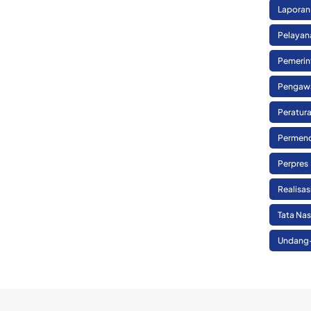
Laporan
Pelayan
Pemerin
Pengaw
Peratura
Permend
Perpres
Realisa
Tata Na
Undang