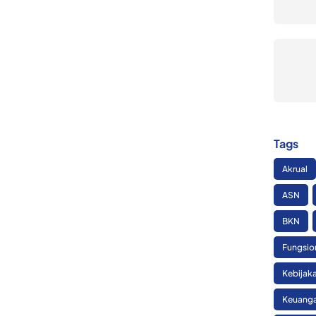
Tags
Akrual
ASN
BKN
Fungsio
Kebijak
Keuanga