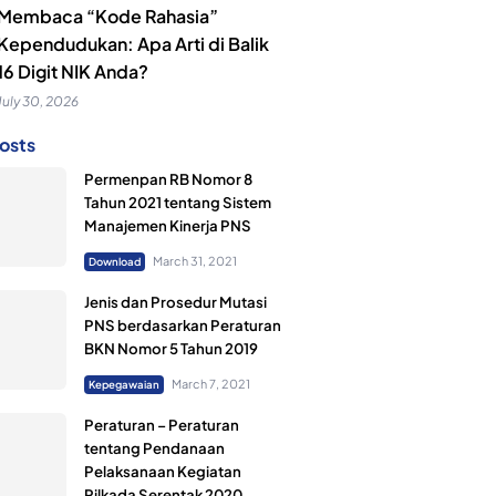
Membaca “Kode Rahasia”
Kependudukan: Apa Arti di Balik
16 Digit NIK Anda?
July 30, 2026
osts
Permenpan RB Nomor 8
Tahun 2021 tentang Sistem
Manajemen Kinerja PNS
March 31, 2021
Download
Jenis dan Prosedur Mutasi
PNS berdasarkan Peraturan
BKN Nomor 5 Tahun 2019
March 7, 2021
Kepegawaian
Peraturan – Peraturan
tentang Pendanaan
Pelaksanaan Kegiatan
Pilkada Serentak 2020