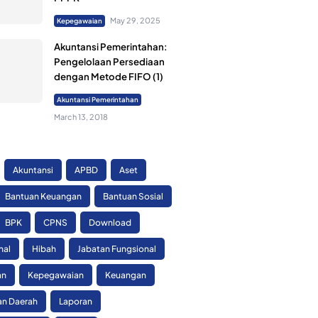
May 29, 2025
Kepegawaian
Akuntansi Pemerintahan:
Pengelolaan Persediaan
dengan Metode FIFO (1)
Akuntansi Pemerintahan
March 13, 2018
Akuntansi
APBD
Aset
Bantuan Keuangan
Bantuan Sosial
BPK
CPNS
Download
nal
Hibah
Jabatan Fungsional
an
Kepegawaian
Keuangan
n Daerah
Laporan