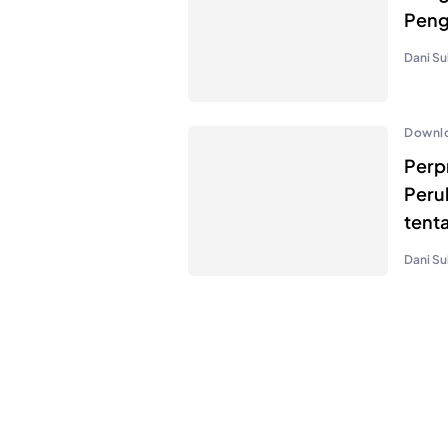
Peng
Dani Su
Downl
Perp
Peru
tent
Dani Su