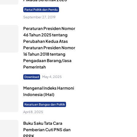
Partai Politik dan Pemilu
September 27, 2019
Peraturan Presiden Nomor
46 Tahun 2025 tentang
Perubahan Kedua Atas
Peraturan Presiden Nomor
16 Tahun 2018 tentang
Pengadaan Barang/Jasa
Pemerintah
May 4, 2025
Download
Mengenal Indeks Harmoni
Indonesia (IHaI)
Kesatuan Bangsa dan Politik
April 8, 2025
Buku Saku Tata Cara
Pemberian Cuti PNS dan
PPPK