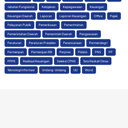
Jabatan Fungsional
Kebijakan
Kepegawaian
Keuangan
Keuangan Daerah
Laporan
Laporan Keuangan
Office
Pajak
Pelayanan Publik
Pemeriksaan
Pemerintahan
Pemerintahan Daerah
Pemerintah Daerah
Pengawasan
Peraturan
Peraturan Presiden
Perencanaan
Permendagri
Permenpan
Permenpan RB
Perpres
Pidato
PNS
PP
PPPK
Realisasi Keuangan
Seleksi CPNS
Tata Naskah Dinas
Teknologi Informasi
Undang-Undang
UU
Word