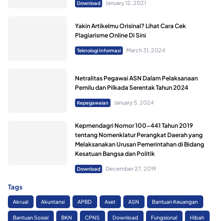
January 12, 2021
Download
Yakin Artikelmu Orisinal? Lihat Cara Cek
Plagiarisme Online Di Sini
March 31, 2024
Teknologi Informasi
Netralitas Pegawai ASN Dalam Pelaksanaan
Pemilu dan Pilkada Serentak Tahun 2024
January 5, 2024
Kepegawaian
Kepmendagri Nomor 100-441 Tahun 2019
tentang Nomenklatur Perangkat Daerah yang
Melaksanakan Urusan Pemerintahan di Bidang
Kesatuan Bangsa dan Politik
December 27, 2019
Download
Tags
Akrual
Akuntansi
APBD
Aset
ASN
Bantuan Keuangan
Bantuan Sosial
BKN
CPNS
Download
Fungsional
Hibah