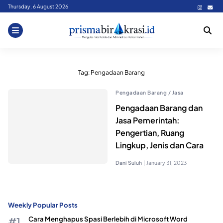
Skip
Thursday, 6 August 2026
to
content
Tag:
Pengadaan Barang
Pengadaan Barang / Jasa
Pengadaan Barang dan
Jasa Pemerintah:
Pengertian, Ruang
Lingkup, Jenis dan Cara
Dani Suluh
|
January 31, 2023
Weekly Popular Posts
Cara Menghapus Spasi Berlebih di Microsoft Word