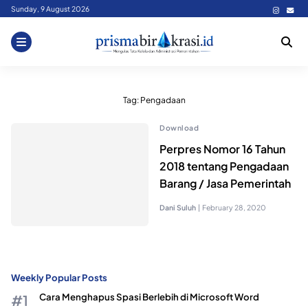
Skip
Sunday, 9 August 2026
to
content
Tag:
Pengadaan
Download
Perpres Nomor 16 Tahun
2018 tentang Pengadaan
Barang / Jasa Pemerintah
Dani Suluh
|
February 28, 2020
Weekly Popular Posts
Cara Menghapus Spasi Berlebih di Microsoft Word