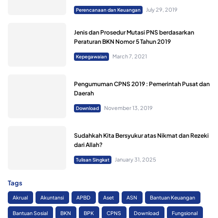
July 29, 2019
Perencanaan dan Keuangan
Jenis dan Prosedur Mutasi PNS berdasarkan
Peraturan BKN Nomor 5 Tahun 2019
March 7, 2021
Kepegawaian
Pengumuman CPNS 2019 : Pemerintah Pusat dan
Daerah
November 13, 2019
Download
Sudahkah Kita Bersyukur atas Nikmat dan Rezeki
dari Allah?
January 31, 2025
Tulisan Singkat
Tags
Akrual
Akuntansi
APBD
Aset
ASN
Bantuan Keuangan
Bantuan Sosial
BKN
BPK
CPNS
Download
Fungsional