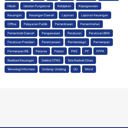
Hibah
Jabatan Fungsional
Kebijakan
Kepegawaian
Keuangan
Keuangan Daerah
Laporan
Laporan Keuangan
Office
Pelayanan Publik
Pemeriksaan
Pemerintahan
Pemerintah Daerah
Pengawasan
Peraturan
Peraturan BKN
Peraturan Presiden
Perencanaan
Permendagri
Permenpan
Permenpan RB
Perpres
Pidato
PNS
PP
PPPK
Realisasi Keuangan
Seleksi CPNS
Tata Naskah Dinas
Teknologi Informasi
Undang-Undang
UU
Word