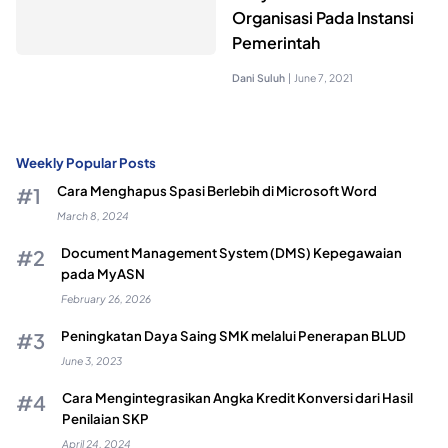
Organisasi Pada Instansi
Pemerintah
Dani Suluh
|
June 7, 2021
Weekly Popular Posts
Cara Menghapus Spasi Berlebih di Microsoft Word
March 8, 2024
Document Management System (DMS) Kepegawaian
pada MyASN
February 26, 2026
Peningkatan Daya Saing SMK melalui Penerapan BLUD
June 3, 2023
Cara Mengintegrasikan Angka Kredit Konversi dari Hasil
Penilaian SKP
April 24, 2024