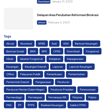
January 31, 2025
Download
Delapan Area Perubahan Reformasi Birokrasi
February 4, 2023
Umum
Tags
Akrual
Akuntansi
APBD
Aset
ASN
Bantuan Keuangan
Bantuan Sosial
BKN
BPK
CPNS
Download
Fungsional
Hibah
Jabatan Fungsional
Kebijakan
Kepegawaian
Keuangan
Keuangan Daerah
Laporan
Laporan Keuangan
Office
Pelayanan Publik
Pemeriksaan
Pemerintahan
Pemerintah Daerah
Pengawasan
Peraturan
Peraturan Menteri Dalam Negeri
Peraturan Presiden
Perencanaan
Permendagri
Permenpan
Permenpan RB
Perpres
Pidato
PNS
PP
PPPK
Realisasi Keuangan
Seleksi CPNS