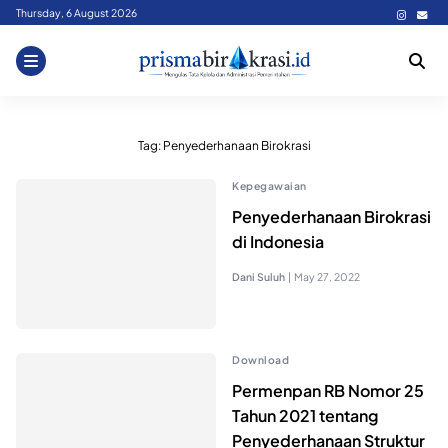
Skip
Thursday, 6 August 2026
to
content
Tag:
Penyederhanaan Birokrasi
Kepegawaian
Penyederhanaan Birokrasi
di Indonesia
Dani Suluh
|
May 27, 2022
Download
Permenpan RB Nomor 25
Tahun 2021 tentang
Penyederhanaan Struktur