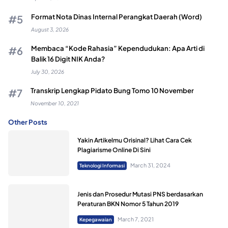
Format Nota Dinas Internal Perangkat Daerah (Word)
August 3, 2026
Membaca “Kode Rahasia” Kependudukan: Apa Arti di
Balik 16 Digit NIK Anda?
July 30, 2026
Transkrip Lengkap Pidato Bung Tomo 10 November
November 10, 2021
Other Posts
Yakin Artikelmu Orisinal? Lihat Cara Cek
Plagiarisme Online Di Sini
March 31, 2024
Teknologi Informasi
Jenis dan Prosedur Mutasi PNS berdasarkan
Peraturan BKN Nomor 5 Tahun 2019
March 7, 2021
Kepegawaian