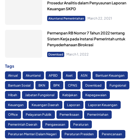
Prosedur Analitis dalam Penyusunan Laporan
Keuangan SKPD
March 22, 2021
Akuntansi Pemerintahan
Permenpan RB Nomor 7 Tahun 2022 tentang
Sistem Kerja pada Instansi Pemerintah untuk
Penyederhanaan Birokrasi
March 1, 2022
Download
Tags
Akrual
Akuntansi
APBD
Aset
ASN
Bantuan Keuangan
Bantuan Sosial
BKN
BPK
CPNS
Download
Fungsional
Hibah
Jabatan Fungsional
Kebijakan
Kepegawaian
Keuangan
Keuangan Daerah
Laporan
Laporan Keuangan
Office
Pelayanan Publik
Pemeriksaan
Pemerintahan
Pemerintah Daerah
Pengawasan
Peraturan
Peraturan Menteri Dalam Negeri
Peraturan Presiden
Perencanaan