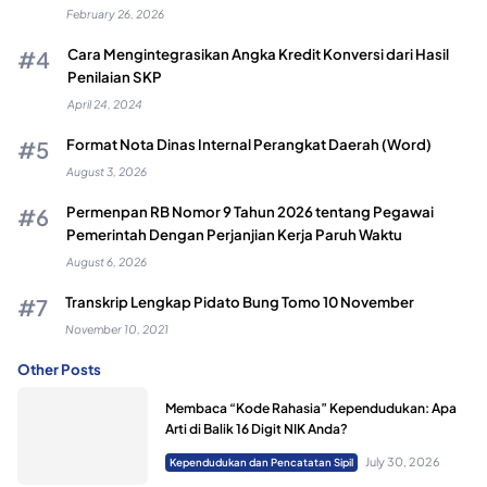
February 26, 2026
Cara Mengintegrasikan Angka Kredit Konversi dari Hasil
Penilaian SKP
April 24, 2024
Format Nota Dinas Internal Perangkat Daerah (Word)
August 3, 2026
Permenpan RB Nomor 9 Tahun 2026 tentang Pegawai
Pemerintah Dengan Perjanjian Kerja Paruh Waktu
August 6, 2026
Transkrip Lengkap Pidato Bung Tomo 10 November
November 10, 2021
Other Posts
Membaca “Kode Rahasia” Kependudukan: Apa
Arti di Balik 16 Digit NIK Anda?
July 30, 2026
Kependudukan dan Pencatatan Sipil