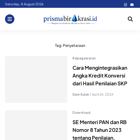
Skip
Saturday, 8 August 2026
to
content
Tag:
Penyetaraan
Kepegawaian
Cara Mengintegrasikan
Angka Kredit Konversi
dari Hasil Penilaian SKP
Dani Suluh
|
April 24, 2024
Download
SE Menteri PAN dan RB
Nomor 8 Tahun 2023
tentang Penilaian,