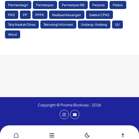
Permendagri
Permenpan
Permenpan RB
Perpres
Pidato
PNS
PP
PPPK
Realisasi Keuangan
Seleksi CPNS
Tata Naskah Dinas
Teknologi Informasi
Undang-Undang
UU
Word
Copyright © Prisma Birokrasi - 2026