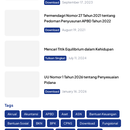
September 17, 2023
Download
Permendagri Nomor 27 Tahun 2021 tentang
Pedoman Penyusunan APBD Tahun 2022
August 19, 2021
Download
Mencari Titik Equilibrium dalam Kehidupan
July 11, 2024
Tulisan Singkat
UU Nomor 1 Tahun 2026 tentang Penyesuaian
Pidana
January 16, 2026
Download
Tags
Akrual
Akuntansi
APBD
Aset
ASN
Bantuan Keuangan
Bantuan Sosial
BKN
BPK
CPNS
Download
Fungsional