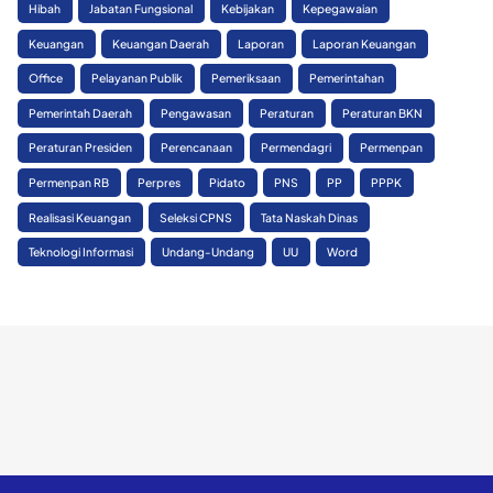
Hibah
Jabatan Fungsional
Kebijakan
Kepegawaian
Keuangan
Keuangan Daerah
Laporan
Laporan Keuangan
Office
Pelayanan Publik
Pemeriksaan
Pemerintahan
Pemerintah Daerah
Pengawasan
Peraturan
Peraturan BKN
Peraturan Presiden
Perencanaan
Permendagri
Permenpan
Permenpan RB
Perpres
Pidato
PNS
PP
PPPK
Realisasi Keuangan
Seleksi CPNS
Tata Naskah Dinas
Teknologi Informasi
Undang-Undang
UU
Word