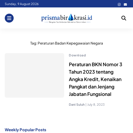
Skip
Sunday, 9 August 2026
to
content
Tag:
Peraturan Badan Kepegawaian Negara
Download
Peraturan BKN Nomor 3
Tahun 2023 tentang
Angka Kredit, Kenaikan
Pangkat dan Jenjang
Jabatan Fungsional
Dani Suluh
|
July 8, 2023
Weekly Popular Posts