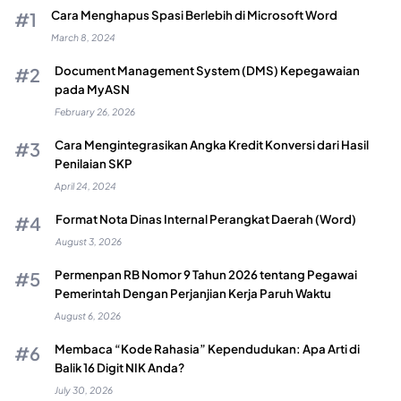
Cara Menghapus Spasi Berlebih di Microsoft Word
March 8, 2024
Document Management System (DMS) Kepegawaian
pada MyASN
February 26, 2026
Cara Mengintegrasikan Angka Kredit Konversi dari Hasil
Penilaian SKP
April 24, 2024
Format Nota Dinas Internal Perangkat Daerah (Word)
August 3, 2026
Permenpan RB Nomor 9 Tahun 2026 tentang Pegawai
Pemerintah Dengan Perjanjian Kerja Paruh Waktu
August 6, 2026
Membaca “Kode Rahasia” Kependudukan: Apa Arti di
Balik 16 Digit NIK Anda?
July 30, 2026