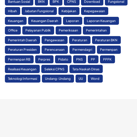
Bantuan Sosial
BKN
BPK
CPNS
Download
Fungsional
Hibah
Jabatan Fungsional
Kebijakan
Kepegawaian
Keuangan
Keuangan Daerah
Laporan
Laporan Keuangan
Office
Pelayanan Publik
Pemeriksaan
Pemerintahan
Pemerintah Daerah
Pengawasan
Peraturan
Peraturan BKN
Peraturan Presiden
Perencanaan
Permendagri
Permenpan
Permenpan RB
Perpres
Pidato
PNS
PP
PPPK
Realisasi Keuangan
Seleksi CPNS
Tata Naskah Dinas
Teknologi Informasi
Undang-Undang
UU
Word