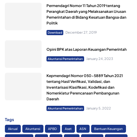
Permendagri Nomor 11 Tahun 2019 tentang
Perangkat Daerah yang Melaksanakan Urusan
Pemerintahan di Bidang Kesatuan Bangsa dan
Politik
December 27, 2019
Download
Opini BPK atas Laporan Keuangan Pemerintah
January 24, 2023
Akuntansi Pemerintahan
Kepmendagri Nomor 050-5889 Tahun 2021
tentang Hasil Verifikasi, Validasi, dan
Inventarisasi Klasifikasi, Kodefikasi dan
Nomenklatur Perencanaan Pembangunan
Daerah
January 5, 2022
Akuntansi Pemerintahan
Tags
Akrual
Akuntansi
APBD
Aset
ASN
Bantuan Keuangan