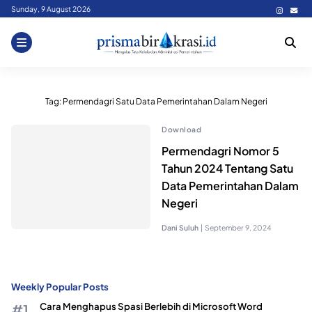
Skip
Sunday, 9 August 2026
to
content
Tag:
Permendagri Satu Data Pemerintahan Dalam Negeri
Download
Permendagri Nomor 5
Tahun 2024 Tentang Satu
Data Pemerintahan Dalam
Negeri
Dani Suluh
|
September 9, 2024
Weekly Popular Posts
Cara Menghapus Spasi Berlebih di Microsoft Word