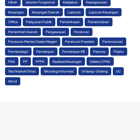
Hibah
Jabatan Fungsional
Kebijakan
Kepegawaian
Keuangan
Keuangan Daerah
Laporan
Laporan Keuangan
Office
Pelayanan Publik
Pemeriksaan
Pemerintahan
Pemerintah Daerah
Pengawasan
Peraturan
Peraturan Menteri Dalam Negeri
Peraturan Presiden
Perencanaan
Permendagri
Permenpan
Permenpan RB
Perpres
Pidato
PNS
PP
PPPK
Realisasi Keuangan
Seleksi CPNS
Tata Naskah Dinas
Teknologi Informasi
Undang-Undang
UU
Word