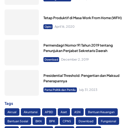
Tetap Produktif di Masa Work From Home (WFH)
April 16, 2020
Opini
Permendagri Nomor 91 Tahun 2019 tentang
Penunjukan Penjabat Sekretaris Daerah
December 2, 2019
Download
Presidential Threshold: Pengertian dan Maksud
Penerapannya
July 31, 2023
Partai Politik dan Pemilu
Tags
Akrual
Akuntansi
APBD
Aset
ASN
Bantuan Keuangan
Bantuan Sosial
BKN
BPK
CPNS
Download
Fungsional