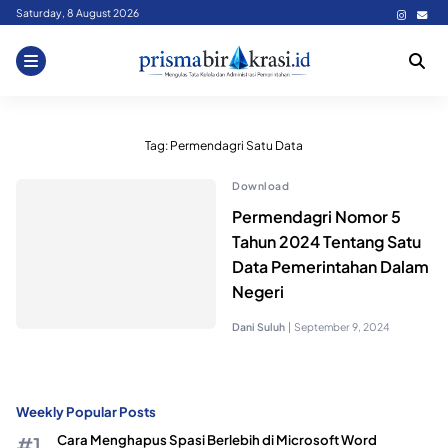
Skip
Saturday, 8 August 2026
to
content
Tag:
Permendagri Satu Data
Download
Permendagri Nomor 5
Tahun 2024 Tentang Satu
Data Pemerintahan Dalam
Negeri
Dani Suluh
|
September 9, 2024
Weekly Popular Posts
Cara Menghapus Spasi Berlebih di Microsoft Word