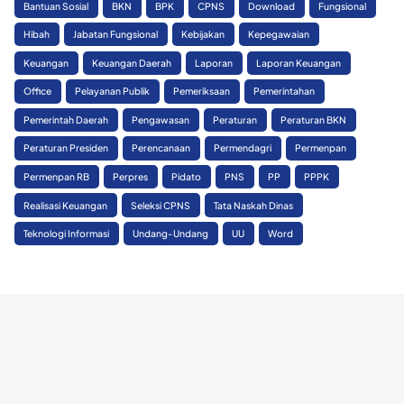
Bantuan Sosial
BKN
BPK
CPNS
Download
Fungsional
Hibah
Jabatan Fungsional
Kebijakan
Kepegawaian
Keuangan
Keuangan Daerah
Laporan
Laporan Keuangan
Office
Pelayanan Publik
Pemeriksaan
Pemerintahan
Pemerintah Daerah
Pengawasan
Peraturan
Peraturan BKN
Peraturan Presiden
Perencanaan
Permendagri
Permenpan
Permenpan RB
Perpres
Pidato
PNS
PP
PPPK
Realisasi Keuangan
Seleksi CPNS
Tata Naskah Dinas
Teknologi Informasi
Undang-Undang
UU
Word