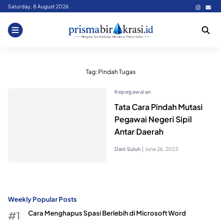
Skip
Saturday, 8 August 2026
to
content
Tag:
Pindah Tugas
Kepegawaian
Tata Cara Pindah Mutasi
Pegawai Negeri Sipil
Antar Daerah
Dani Suluh
|
June 26, 2023
Weekly Popular Posts
Cara Menghapus Spasi Berlebih di Microsoft Word