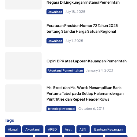
Negara Di Lingkungan Instansi Pemerintah
July 18, 2025
Download
Peraturan Presiden Nomor 72 Tahun 2025
tentang Standar Harga Satuan Regional
July 1, 2025
Download
Opini BPK atas Laporan Keuangan Pemerintah
January 24, 2023
Akuntansi Pemerintahan
Ms. Excel dan Ms. Word: Menampilkan Baris
Pertama Tabel pada Setiap Halaman dengan
Print Titles dan Repeat Header Rows
October 6, 2018
Teknologi Informasi
Tags
Akrual
Akuntansi
APBD
Aset
ASN
Bantuan Keuangan