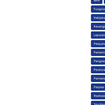
BKN
Fungsio
Kebijak
Keuanga
Laporan
Pelayan
Pemerin
Pengaw
Peratura
Permend
Perpres
Realisa
Tata Na