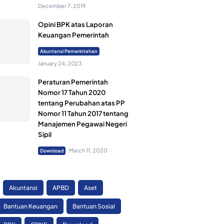
December 7, 2019
Opini BPK atas Laporan
Keuangan Pemerintah
Akuntansi Pemerintahan
January 24, 2023
Peraturan Pemerintah
Nomor 17 Tahun 2020
tentang Perubahan atas PP
Nomor 11 Tahun 2017 tentang
Manajemen Pegawai Negeri
Sipil
March 11, 2020
Download
Akuntansi
APBD
Aset
Bantuan Keuangan
Bantuan Sosial