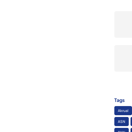
Tags
Akrual
ASN