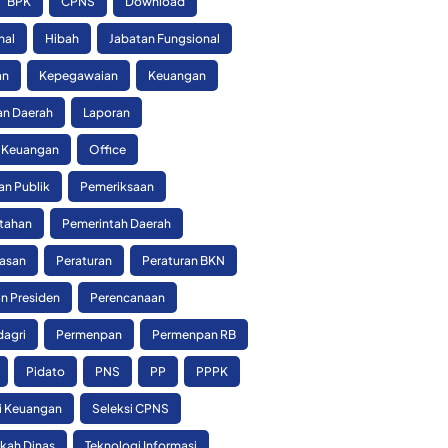
BPK
CPNS
Download
nal
Hibah
Jabatan Fungsional
an
Kepegawaian
Keuangan
n Daerah
Laporan
 Keuangan
Office
an Publik
Pemeriksaan
tahan
Pemerintah Daerah
asan
Peraturan
Peraturan BKN
n Presiden
Perencanaan
agri
Permenpan
Permenpan RB
Pidato
PNS
PP
PPPK
si Keuangan
Seleksi CPNS
skah Dinas
Teknologi Informasi