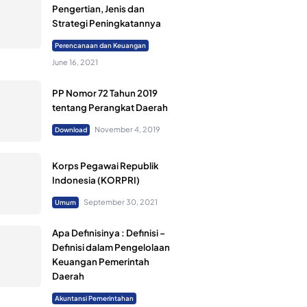
Pengertian, Jenis dan
Strategi Peningkatannya
Perencanaan dan Keuangan
June 16, 2021
PP Nomor 72 Tahun 2019
tentang Perangkat Daerah
November 4, 2019
Download
Korps Pegawai Republik
Indonesia (KORPRI)
September 30, 2021
Umum
Apa Definisinya : Definisi –
Definisi dalam Pengelolaan
Keuangan Pemerintah
Daerah
Akuntansi Pemerintahan