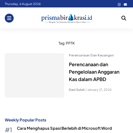
Skip
Thursday, 6 August 2026
to
content
Tag:
PPTK
Perencanaan Dan Keuangan
Perencanaan dan
Pengelolaan Anggaran
Kas dalam APBD
Dani Suluh
|
January 21, 2024
Weekly Popular Posts
Cara Menghapus Spasi Berlebih di Microsoft Word