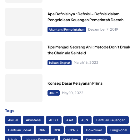
Apa Definisinya : Definisi – Definisi dalam
Pengelolaan Keuangan Pemerintah Daerah
December 7, 2019
Akuntansi Pemerintahan
Tips Menjadi Seorang Ahli: Metode Don’t Break
the Chain ala Seinfeld
March 16, 2022
Tulisan Singkat
Konsep Dasar Pelayanan Prima
May 10, 2022
Umum
Tags
Akrual
Akuntansi
APBD
Aset
ASN
Bantuan Keuangan
Bantuan Sosial
BKN
BPK
CPNS
Download
Fungsional
Hibah
Jabatan Fungsional
Kebijakan
Kepegawaian