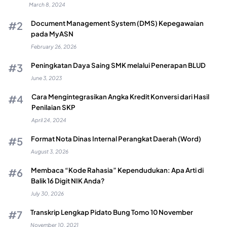
March 8, 2024
Document Management System (DMS) Kepegawaian
pada MyASN
February 26, 2026
Peningkatan Daya Saing SMK melalui Penerapan BLUD
June 3, 2023
Cara Mengintegrasikan Angka Kredit Konversi dari Hasil
Penilaian SKP
April 24, 2024
Format Nota Dinas Internal Perangkat Daerah (Word)
August 3, 2026
Membaca “Kode Rahasia” Kependudukan: Apa Arti di
Balik 16 Digit NIK Anda?
July 30, 2026
Transkrip Lengkap Pidato Bung Tomo 10 November
November 10, 2021