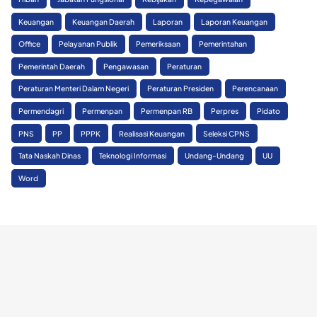
Keuangan
Keuangan Daerah
Laporan
Laporan Keuangan
Office
Pelayanan Publik
Pemeriksaan
Pemerintahan
Pemerintah Daerah
Pengawasan
Peraturan
Peraturan Menteri Dalam Negeri
Peraturan Presiden
Perencanaan
Permendagri
Permenpan
Permenpan RB
Perpres
Pidato
PNS
PP
PPPK
Realisasi Keuangan
Seleksi CPNS
Tata Naskah Dinas
Teknologi Informasi
Undang-Undang
UU
Word