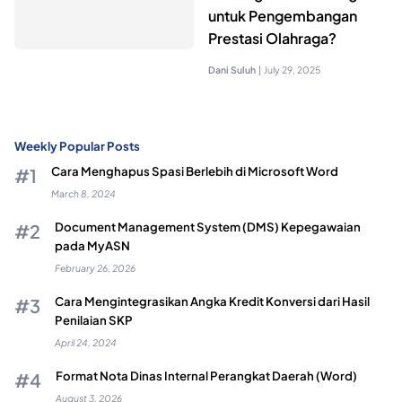
untuk Pengembangan
Prestasi Olahraga?
Dani Suluh
|
July 29, 2025
Weekly Popular Posts
Cara Menghapus Spasi Berlebih di Microsoft Word
March 8, 2024
Document Management System (DMS) Kepegawaian
pada MyASN
February 26, 2026
Cara Mengintegrasikan Angka Kredit Konversi dari Hasil
Penilaian SKP
April 24, 2024
Format Nota Dinas Internal Perangkat Daerah (Word)
August 3, 2026