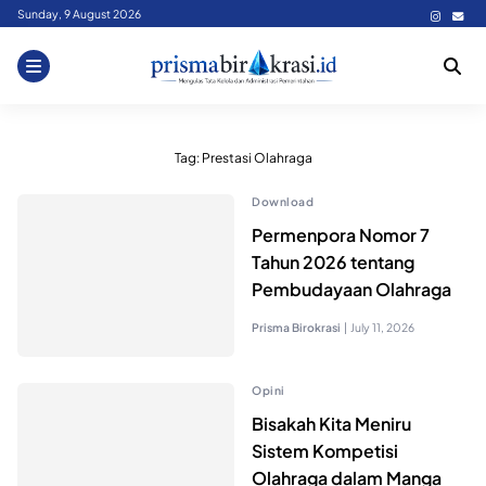
Skip
Sunday, 9 August 2026
to
content
Tag:
Prestasi Olahraga
Download
Permenpora Nomor 7
Tahun 2026 tentang
Pembudayaan Olahraga
Prisma Birokrasi
|
July 11, 2026
Opini
Bisakah Kita Meniru
Sistem Kompetisi
Olahraga dalam Manga