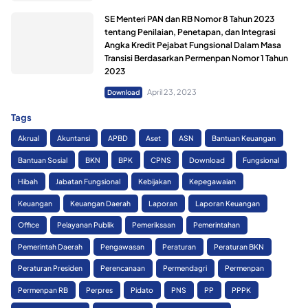
SE Menteri PAN dan RB Nomor 8 Tahun 2023
tentang Penilaian, Penetapan, dan Integrasi
Angka Kredit Pejabat Fungsional Dalam Masa
Transisi Berdasarkan Permenpan Nomor 1 Tahun
2023
April 23, 2023
Download
Tags
Akrual
Akuntansi
APBD
Aset
ASN
Bantuan Keuangan
Bantuan Sosial
BKN
BPK
CPNS
Download
Fungsional
Hibah
Jabatan Fungsional
Kebijakan
Kepegawaian
Keuangan
Keuangan Daerah
Laporan
Laporan Keuangan
Office
Pelayanan Publik
Pemeriksaan
Pemerintahan
Pemerintah Daerah
Pengawasan
Peraturan
Peraturan BKN
Peraturan Presiden
Perencanaan
Permendagri
Permenpan
Permenpan RB
Perpres
Pidato
PNS
PP
PPPK