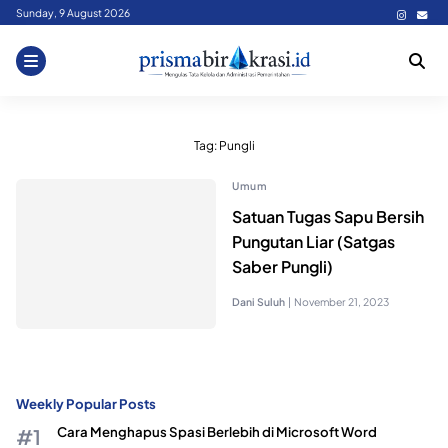
Skip
Sunday, 9 August 2026
to
content
Tag:
Pungli
Umum
Satuan Tugas Sapu Bersih
Pungutan Liar (Satgas
Saber Pungli)
Dani Suluh
|
November 21, 2023
Weekly Popular Posts
Cara Menghapus Spasi Berlebih di Microsoft Word