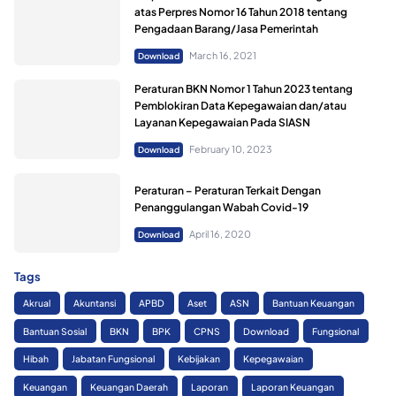
atas Perpres Nomor 16 Tahun 2018 tentang
Pengadaan Barang/Jasa Pemerintah
March 16, 2021
Download
Peraturan BKN Nomor 1 Tahun 2023 tentang
Pemblokiran Data Kepegawaian dan/atau
Layanan Kepegawaian Pada SIASN
February 10, 2023
Download
Peraturan – Peraturan Terkait Dengan
Penanggulangan Wabah Covid-19
April 16, 2020
Download
Tags
Akrual
Akuntansi
APBD
Aset
ASN
Bantuan Keuangan
Bantuan Sosial
BKN
BPK
CPNS
Download
Fungsional
Hibah
Jabatan Fungsional
Kebijakan
Kepegawaian
Keuangan
Keuangan Daerah
Laporan
Laporan Keuangan