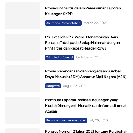
Prosedur Analitis dalam Penyusunan Laporan
Keuangan SKPD
March 22, 2021
Akuntansi Pemerintahan
Ms. Excel dan Ms. Word: Menampilkan Baris
Pertama Tabel pada Setiap Halaman dengan
Print Titles dan Repeat Header Rows
October 6, 2018
Teknologi Informasi
Proses Perencanaan dan Pengadaan Sumber
Daya Manusia (SDM) Aparatur Sipil Negara (ASN)
August 13, 2024
Infografis
Membuat Laporan Realisasi Keuangan yang
Mudah Dimengerti, Menarik dan Informatif untuk
Atasan
July 29, 2019
Perencanaan dan Keuangan
Perpres Nomor 12 Tahun 2021 tentang Perubahan