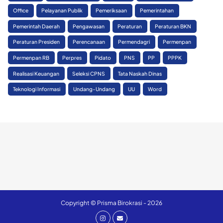
Office
Pelayanan Publik
Pemeriksaan
Pemerintahan
Pemerintah Daerah
Pengawasan
Peraturan
Peraturan BKN
Peraturan Presiden
Perencanaan
Permendagri
Permenpan
Permenpan RB
Perpres
Pidato
PNS
PP
PPPK
Realisasi Keuangan
Seleksi CPNS
Tata Naskah Dinas
Teknologi Informasi
Undang-Undang
UU
Word
Copyright © Prisma Birokrasi - 2026