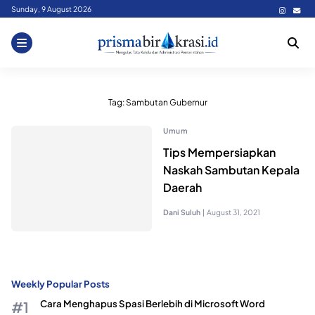
Skip
Sunday, 9 August 2026
to
content
Tag:
Sambutan Gubernur
Umum
Tips Mempersiapkan
Naskah Sambutan Kepala
Daerah
Dani Suluh
|
August 31, 2021
Weekly Popular Posts
Cara Menghapus Spasi Berlebih di Microsoft Word