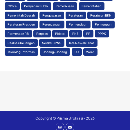
Office
Pelayanan Publik
Pemeriksaan
Pemerintahan
Pemerintah Daerah
Pengawasan
Peraturan
Peraturan BKN
Peraturan Presiden
Perencanaan
Permendagri
Permenpan
Permenpan RB
Perpres
Pidato
PNS
PP
PPPK
Realisasi Keuangan
Seleksi CPNS
Tata Naskah Dinas
Teknologi Informasi
Undang-Undang
UU
Word
Copyright © Prisma Birokrasi - 2026