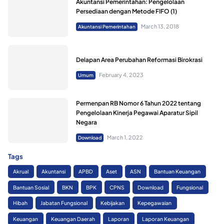
Akuntansi Pemerintahan: Pengelolaan
Persediaan dengan Metode FIFO (1)
March 13, 2018
Akuntansi Pemerintahan
Delapan Area Perubahan Reformasi Birokrasi
February 4, 2023
Umum
Permenpan RB Nomor 6 Tahun 2022 tentang
Pengelolaan Kinerja Pegawai Aparatur Sipil
Negara
March 1, 2022
Download
Tags
Akrual
Akuntansi
APBD
Aset
ASN
Bantuan Keuangan
Bantuan Sosial
BKN
BPK
CPNS
Download
Fungsional
Hibah
Jabatan Fungsional
Kebijakan
Kepegawaian
Keuangan
Keuangan Daerah
Laporan
Laporan Keuangan