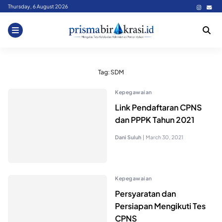
Skip
Thursday, 6 August 2026
to
content
Tag:
SDM
Kepegawaian
Link Pendaftaran CPNS
dan PPPK Tahun 2021
Dani Suluh
|
March 30, 2021
Kepegawaian
Persyaratan dan
Persiapan Mengikuti Tes
CPNS