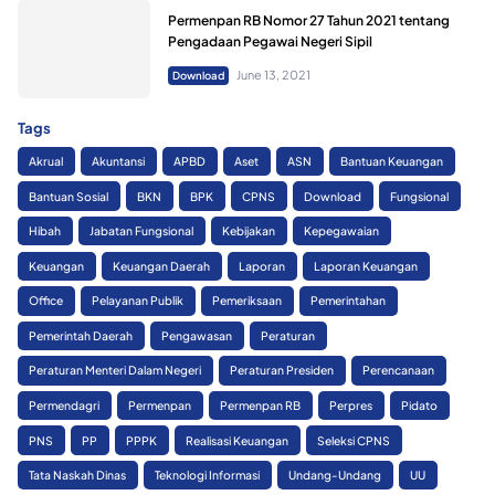
Permenpan RB Nomor 27 Tahun 2021 tentang
Pengadaan Pegawai Negeri Sipil
June 13, 2021
Download
Tags
Akrual
Akuntansi
APBD
Aset
ASN
Bantuan Keuangan
Bantuan Sosial
BKN
BPK
CPNS
Download
Fungsional
Hibah
Jabatan Fungsional
Kebijakan
Kepegawaian
Keuangan
Keuangan Daerah
Laporan
Laporan Keuangan
Office
Pelayanan Publik
Pemeriksaan
Pemerintahan
Pemerintah Daerah
Pengawasan
Peraturan
Peraturan Menteri Dalam Negeri
Peraturan Presiden
Perencanaan
Permendagri
Permenpan
Permenpan RB
Perpres
Pidato
PNS
PP
PPPK
Realisasi Keuangan
Seleksi CPNS
Tata Naskah Dinas
Teknologi Informasi
Undang-Undang
UU