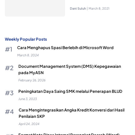
Dani Suluh
|
March 8, 2021
Weekly Popular Posts
Cara Menghapus Spasi Berlebih di Microsoft Word
March 8, 2024
Document Management System (DMS) Kepegawaian
pada MyASN
February 26, 2026
Peningkatan Daya Saing SMK melalui Penerapan BLUD
June 3, 2023
Cara Mengintegrasikan Angka Kredit Konversi dari Hasil
Penilaian SKP
April 24, 2024
Format Nota Dinas Internal Perangkat Daerah (Word)