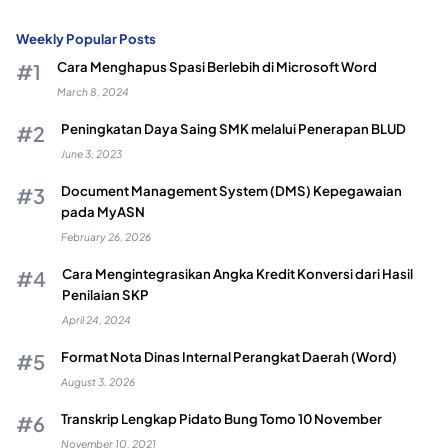
Weekly Popular Posts
Cara Menghapus Spasi Berlebih di Microsoft Word
March 8, 2024
Peningkatan Daya Saing SMK melalui Penerapan BLUD
June 3, 2023
Document Management System (DMS) Kepegawaian
pada MyASN
February 26, 2026
Cara Mengintegrasikan Angka Kredit Konversi dari Hasil
Penilaian SKP
April 24, 2024
Format Nota Dinas Internal Perangkat Daerah (Word)
August 3, 2026
Transkrip Lengkap Pidato Bung Tomo 10 November
November 10, 2021