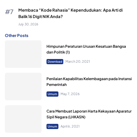
Membaca “Kode Rahasia” Kependudukan: Apa Arti di
Balik 16 Digit NIK Anda?
July 30, 2026
Other Posts
Himpunan Peraturan Urusan Kesatuan Bangsa
dan Politik (1)
March 20, 2021
Download
Penilaian Kapabilitas Kelembagaan pada Instansi
Pemerintah
May 7, 2026
Umum
Cara Membuat Laporan Harta Kekayaan Aparatur
Sipil Negara (LHKASN)
April 6, 2021
Umum