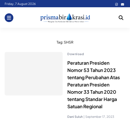
Skip
Friday, 7 August 2026
to
content
Tag:
SHSR
Download
Peraturan Presiden
Nomor 53 Tahun 2023
tentang Perubahan Atas
Peraturan Presiden
Nomor 33 Tahun 2020
tentang Standar Harga
Satuan Regional
Dani Suluh
|
September 17, 2023