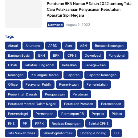
Peraturan BKN Nomor 9 Tahun 2022 tentang Tata
Cara Pelaksanaan Penyusunan Kebutuhan
Aparatur Sipil Negara
August 9, 2022
Download
Tags
Akrual
Akuntansi
APBD
Aset
ASN
Bantuan Keuangan
Bantuan Sosial
BKN
BPK
CPNS
Download
Fungsional
Hibah
Jabatan Fungsional
Kebijakan
Kepegawaian
Keuangan
Keuangan Daerah
Laporan
Laporan Keuangan
Office
Pelayanan Publik
Pemeriksaan
Pemerintahan
Pemerintah Daerah
Pengawasan
Peraturan
Peraturan Menteri Dalam Negeri
Peraturan Presiden
Perencanaan
Permendagri
Permenpan
Permenpan RB
Perpres
Pidato
PNS
PP
PPPK
Realisasi Keuangan
Seleksi CPNS
Tata Naskah Dinas
Teknologi Informasi
Undang-Undang
UU