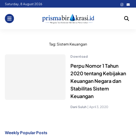
Skip
Saturday, 8 August 2026
to
content
Tag:
Sistem Keuangan
Download
Perpu Nomor 1 Tahun
2020 tentang Kebijakan
Keuangan Negara dan
Stabilitas Sistem
Keuangan
Dani Suluh
|
April 3, 2020
Weekly Popular Posts