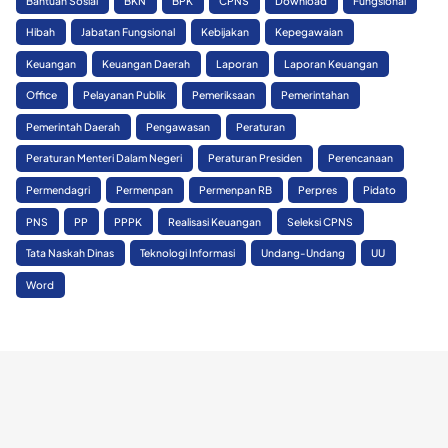
Bantuan Sosial
BKN
BPK
CPNS
Download
Fungsional
Hibah
Jabatan Fungsional
Kebijakan
Kepegawaian
Keuangan
Keuangan Daerah
Laporan
Laporan Keuangan
Office
Pelayanan Publik
Pemeriksaan
Pemerintahan
Pemerintah Daerah
Pengawasan
Peraturan
Peraturan Menteri Dalam Negeri
Peraturan Presiden
Perencanaan
Permendagri
Permenpan
Permenpan RB
Perpres
Pidato
PNS
PP
PPPK
Realisasi Keuangan
Seleksi CPNS
Tata Naskah Dinas
Teknologi Informasi
Undang-Undang
UU
Word