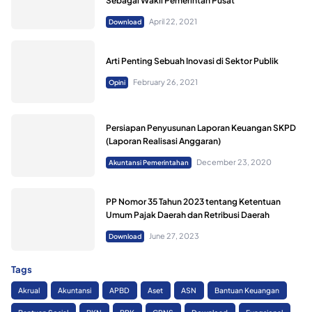
Sebagai Wakil Pemerintah Pusat
April 22, 2021
Download
Arti Penting Sebuah Inovasi di Sektor Publik
February 26, 2021
Opini
Persiapan Penyusunan Laporan Keuangan SKPD
(Laporan Realisasi Anggaran)
December 23, 2020
Akuntansi Pemerintahan
PP Nomor 35 Tahun 2023 tentang Ketentuan
Umum Pajak Daerah dan Retribusi Daerah
June 27, 2023
Download
Tags
Akrual
Akuntansi
APBD
Aset
ASN
Bantuan Keuangan