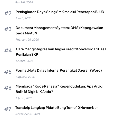
March 8, 2024
Peningkatan Daya Saing SMK melalui Penerapan BLUD
June 3, 2023
Document Management System (DMS) Kepegawaian
pada MyASN
February 26, 2026
Cara Mengintegrasikan Angka Kredit Konversi dari Hasil
Penilaian SKP
April 24, 2024
Format Nota Dinas Internal Perangkat Daerah (Word)
August 3, 2026
Membaca “Kode Rahasia” Kependudukan: Apa Arti di
Balik 16 Digit NIK Anda?
July 30, 2026
Transkrip Lengkap Pidato Bung Tomo 10 November
November 10, 2021