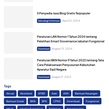
5 Penyedia Jasa Blog Gratis Terpopuler
April 20, 2024
Teknologi Informasi
Peraturan LAN Nomor 1 Tahun 2024 tentang
Pelatihan Smart Governance Jabatan Fungsional
August 13, 2024
Download
Peraturan BKN Nomor 9 Tahun 2022 tentang Tata
Cara Pelaksanaan Penyusunan Kebutuhan
Aparatur Sipil Negara
August 9, 2022
Download
Tags
Akrual
Akuntansi
APBD
Aset
ASN
Bantuan Keuangan
Bantuan Sosial
BKN
BPK
CPNS
Download
Fungsional
Hibah
Jabatan Fungsional
Kebijakan
Kepegawaian