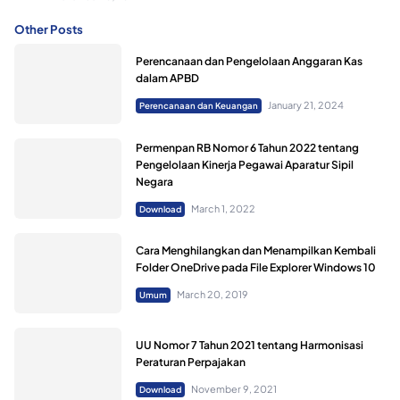
Other Posts
Perencanaan dan Pengelolaan Anggaran Kas
dalam APBD
January 21, 2024
Perencanaan dan Keuangan
Permenpan RB Nomor 6 Tahun 2022 tentang
Pengelolaan Kinerja Pegawai Aparatur Sipil
Negara
March 1, 2022
Download
Cara Menghilangkan dan Menampilkan Kembali
Folder OneDrive pada File Explorer Windows 10
March 20, 2019
Umum
UU Nomor 7 Tahun 2021 tentang Harmonisasi
Peraturan Perpajakan
November 9, 2021
Download