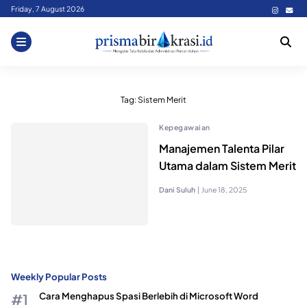
Skip
Friday, 7 August 2026
to
content
Tag:
Sistem Merit
Kepegawaian
Manajemen Talenta Pilar
Utama dalam Sistem Merit
Dani Suluh
|
June 18, 2025
Weekly Popular Posts
Cara Menghapus Spasi Berlebih di Microsoft Word