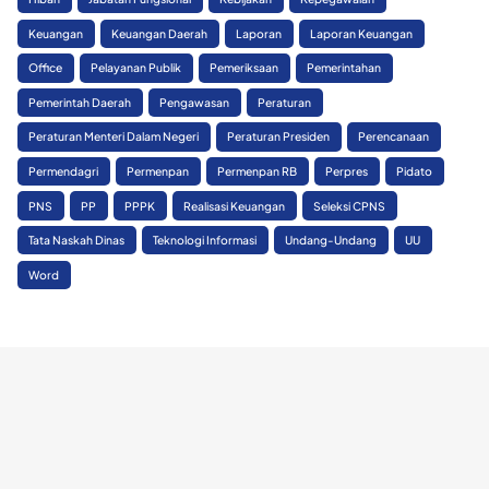
Keuangan
Keuangan Daerah
Laporan
Laporan Keuangan
Office
Pelayanan Publik
Pemeriksaan
Pemerintahan
Pemerintah Daerah
Pengawasan
Peraturan
Peraturan Menteri Dalam Negeri
Peraturan Presiden
Perencanaan
Permendagri
Permenpan
Permenpan RB
Perpres
Pidato
PNS
PP
PPPK
Realisasi Keuangan
Seleksi CPNS
Tata Naskah Dinas
Teknologi Informasi
Undang-Undang
UU
Word