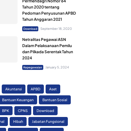
Permendagri Nomor 64
Tahun 2020 tentang
Pedoman Penyusunan APBD
Tahun Anggaran 2021
September 18, 2020
Download
Netralitas Pegawai ASN
Dalam Pelaksanaan Pemilu
dan Pilkada Serentak Tahun
2024
January 5, 2024
Kepegawaian
Akuntansi
APBD
Aset
Bantuan Keuangan
Bantuan Sosial
BPK
CPNS
Download
nal
Hibah
Jabatan Fungsional