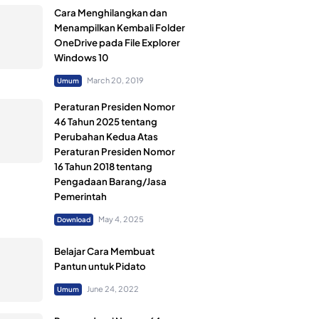
Cara Menghilangkan dan
Menampilkan Kembali Folder
OneDrive pada File Explorer
Windows 10
March 20, 2019
Umum
Peraturan Presiden Nomor
46 Tahun 2025 tentang
Perubahan Kedua Atas
Peraturan Presiden Nomor
16 Tahun 2018 tentang
Pengadaan Barang/Jasa
Pemerintah
May 4, 2025
Download
Belajar Cara Membuat
Pantun untuk Pidato
June 24, 2022
Umum