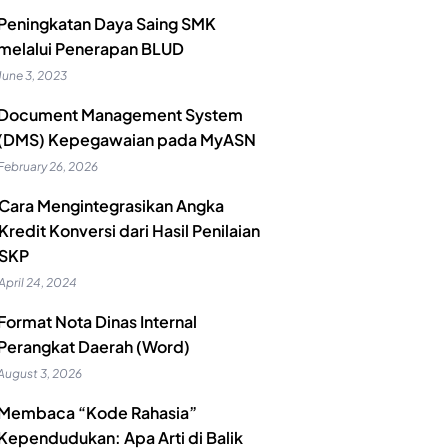
Peningkatan Daya Saing SMK
melalui Penerapan BLUD
June 3, 2023
Document Management System
(DMS) Kepegawaian pada MyASN
February 26, 2026
Cara Mengintegrasikan Angka
Kredit Konversi dari Hasil Penilaian
SKP
April 24, 2024
Format Nota Dinas Internal
Perangkat Daerah (Word)
August 3, 2026
Membaca “Kode Rahasia”
Kependudukan: Apa Arti di Balik