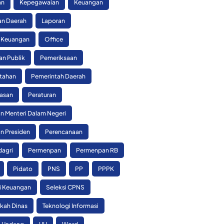
an
Kepegawaian
Keuangan
n Daerah
Laporan
 Keuangan
Office
an Publik
Pemeriksaan
tahan
Pemerintah Daerah
asan
Peraturan
n Menteri Dalam Negeri
n Presiden
Perencanaan
agri
Permenpan
Permenpan RB
Pidato
PNS
PP
PPPK
si Keuangan
Seleksi CPNS
skah Dinas
Teknologi Informasi