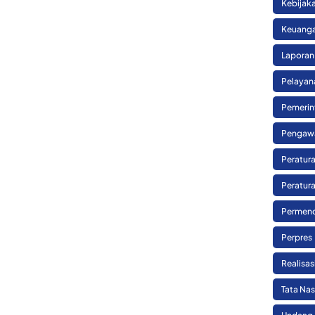
Kebijak
Keuanga
Laporan
Pelayan
Pemerin
Pengaw
Peratura
Peratura
Permend
Perpres
Realisa
Tata Na