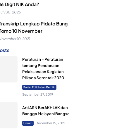
16 Digit NIK Anda?
July 30, 2026
Transkrip Lengkap Pidato Bung
Tomo 10 November
November 10, 2021
osts
Peraturan – Peraturan
tentang Pendanaan
Pelaksanaan Kegiatan
Pilkada Serentak 2020
Partai Politik dan Pemilu
September 27, 2019
Arti ASN BerAKHLAK dan
Bangga Melayani Bangsa
December 15, 2021
Umum