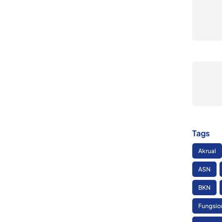
Tags
Akrual
ASN
BKN
Fungsio