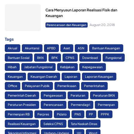
Cara Menyusun Laporan Realisasi Fisik dan
Keuangan
August 20, 2018
Perencanaan dan Keuangan
Tags
Akrual
Akuntansi
APBD
Aset
ASN
Bantuan Keuangan
Bantuan Sosial
BKN
BPK
CPNS
Download
Fungsional
Hibah
Jabatan Fungsional
Kebijakan
Kepegawaian
Keuangan
Keuangan Daerah
Laporan
Laporan Keuangan
Office
Pelayanan Publik
Pemeriksaan
Pemerintahan
Pemerintah Daerah
Pengawasan
Peraturan
Peraturan BKN
Peraturan Presiden
Perencanaan
Permendagri
Permenpan
Permenpan RB
Perpres
Pidato
PNS
PP
PPPK
Realisasi Keuangan
Seleksi CPNS
Tata Naskah Dinas
Teknologi Informasi
Undang-Undang
UU
Word