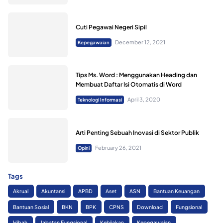
Cuti Pegawai Negeri Sipil
December 12, 2021
Kepegawaian
Tips Ms. Word : Menggunakan Heading dan
Membuat Daftar Isi Otomatis di Word
April 3, 2020
Teknologi Informasi
Arti Penting Sebuah Inovasi di Sektor Publik
February 26, 2021
Opini
Tags
Akrual
Akuntansi
APBD
Aset
ASN
Bantuan Keuangan
Bantuan Sosial
BKN
BPK
CPNS
Download
Fungsional
Hibah
Jabatan Fungsional
Kebijakan
Kepegawaian