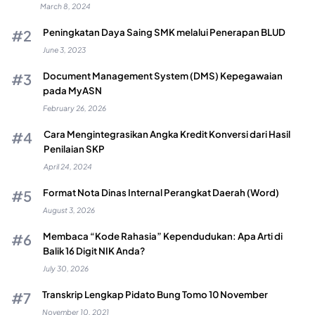
March 8, 2024
Peningkatan Daya Saing SMK melalui Penerapan BLUD
June 3, 2023
Document Management System (DMS) Kepegawaian
pada MyASN
February 26, 2026
Cara Mengintegrasikan Angka Kredit Konversi dari Hasil
Penilaian SKP
April 24, 2024
Format Nota Dinas Internal Perangkat Daerah (Word)
August 3, 2026
Membaca “Kode Rahasia” Kependudukan: Apa Arti di
Balik 16 Digit NIK Anda?
July 30, 2026
Transkrip Lengkap Pidato Bung Tomo 10 November
November 10, 2021