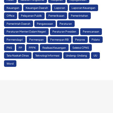
Keuangan
Keuangan Daerah
Laporan
Laporan Keuangan
Office
Pelayanan Publik
Pemeriksaan
Pemerintahan
Pemerintah Daerah
Pengawasan
Peraturan
Peraturan Menteri Dalam Negeri
Peraturan Presiden
Perencanaan
Permendagri
Permenpan
Permenpan RB
Perpres
Pidato
PNS
PP
PPPK
Realisasi Keuangan
Seleksi CPNS
Tata Naskah Dinas
Teknologi Informasi
Undang-Undang
UU
Word