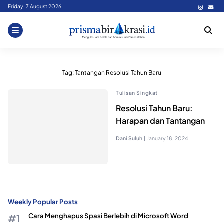
Skip
Friday, 7 August 2026
to
content
Tag:
Tantangan Resolusi Tahun Baru
Tulisan Singkat
Resolusi Tahun Baru:
Harapan dan Tantangan
Dani Suluh
|
January 18, 2024
Weekly Popular Posts
Cara Menghapus Spasi Berlebih di Microsoft Word