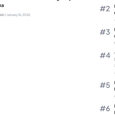
na
luh
|
January 16, 2026