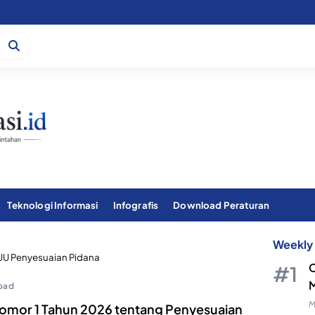
Teknologi Informasi
Infografis
Download Peraturan
Weekly 
UU Penyesuaian Pidana
C
M
oad
M
omor 1 Tahun 2026 tentang Penyesuaian