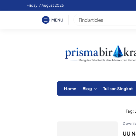
Skip
Friday, 7 August 2026
to
content
MENU
Home
Blog
Tulisan Singkat
Tag:
Downl
UU N