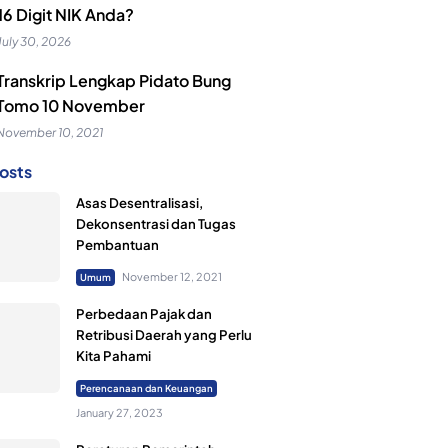
16 Digit NIK Anda?
July 30, 2026
Transkrip Lengkap Pidato Bung
Tomo 10 November
November 10, 2021
osts
Asas Desentralisasi,
Dekonsentrasi dan Tugas
Pembantuan
November 12, 2021
Umum
Perbedaan Pajak dan
Retribusi Daerah yang Perlu
Kita Pahami
Perencanaan dan Keuangan
January 27, 2023