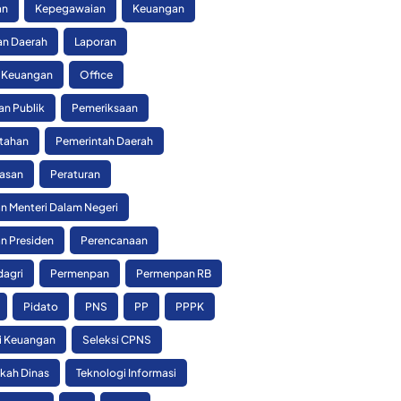
an
Kepegawaian
Keuangan
n Daerah
Laporan
 Keuangan
Office
an Publik
Pemeriksaan
tahan
Pemerintah Daerah
asan
Peraturan
n Menteri Dalam Negeri
n Presiden
Perencanaan
agri
Permenpan
Permenpan RB
Pidato
PNS
PP
PPPK
si Keuangan
Seleksi CPNS
skah Dinas
Teknologi Informasi