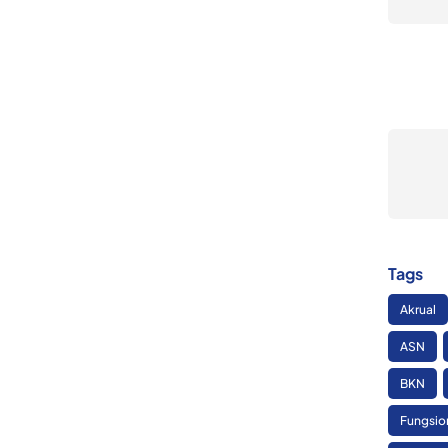
Tags
Akrual
ASN
BKN
Fungsio