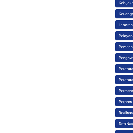
Kebijak
Keuanga
Laporan
Pelayan
Pemerin
Pengaw
Peratura
Peratura
Permend
Perpres
Realisa
Tata Na