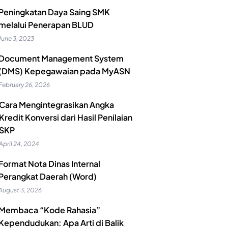
Peningkatan Daya Saing SMK
melalui Penerapan BLUD
June 3, 2023
Document Management System
(DMS) Kepegawaian pada MyASN
February 26, 2026
Cara Mengintegrasikan Angka
Kredit Konversi dari Hasil Penilaian
SKP
April 24, 2024
Format Nota Dinas Internal
Perangkat Daerah (Word)
August 3, 2026
Membaca “Kode Rahasia”
Kependudukan: Apa Arti di Balik