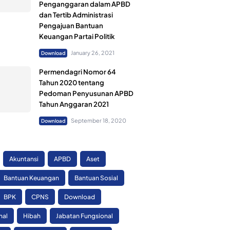
Penganggaran dalam APBD
dan Tertib Administrasi
Pengajuan Bantuan
Keuangan Partai Politik
January 26, 2021
Download
Permendagri Nomor 64
Tahun 2020 tentang
Pedoman Penyusunan APBD
Tahun Anggaran 2021
September 18, 2020
Download
Akuntansi
APBD
Aset
Bantuan Keuangan
Bantuan Sosial
BPK
CPNS
Download
nal
Hibah
Jabatan Fungsional