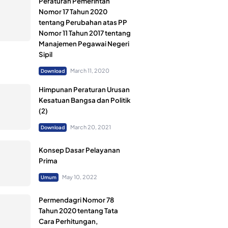
Peraturan Pemerintah
Nomor 17 Tahun 2020
tentang Perubahan atas PP
Nomor 11 Tahun 2017 tentang
Manajemen Pegawai Negeri
Sipil
March 11, 2020
Download
Himpunan Peraturan Urusan
Kesatuan Bangsa dan Politik
(2)
March 20, 2021
Download
Konsep Dasar Pelayanan
Prima
May 10, 2022
Umum
Permendagri Nomor 78
Tahun 2020 tentang Tata
Cara Perhitungan,