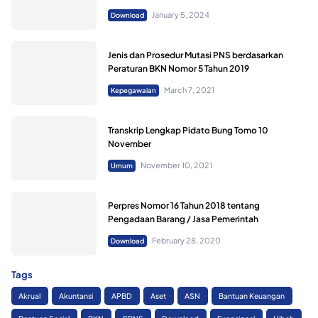
January 5, 2024
Download
Jenis dan Prosedur Mutasi PNS berdasarkan
Peraturan BKN Nomor 5 Tahun 2019
March 7, 2021
Kepegawaian
Transkrip Lengkap Pidato Bung Tomo 10
November
November 10, 2021
Umum
Perpres Nomor 16 Tahun 2018 tentang
Pengadaan Barang / Jasa Pemerintah
February 28, 2020
Download
Tags
Akrual
Akuntansi
APBD
Aset
ASN
Bantuan Keuangan