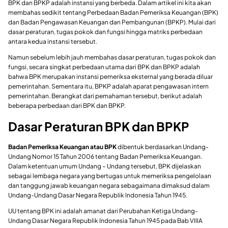
BPK dan BPKP adalah instansi yang berbeda. Dalam artikel ini kita akan
membahas sedikit tentang Perbedaan Badan Pemeriksa Keuangan (BPK)
dan Badan Pengawasan Keuangan dan Pembangunan (BPKP). Mulai dari
dasar peraturan, tugas pokok dan fungsi hingga matriks perbedaan
antara kedua instansi tersebut.
Namun sebelum lebih jauh membahas dasar peraturan, tugas pokok dan
fungsi, secara singkat perbedaan utama dari BPK dan BPKP adalah
bahwa BPK merupakan instansi pemeriksa eksternal yang berada diluar
pemerintahan. Sementara itu, BPKP adalah aparat pengawasan intern
pemerintahan. Berangkat dari pemahaman tersebut, berikut adalah
beberapa perbedaan dari BPK dan BPKP.
Dasar Peraturan BPK dan BPKP
Badan Pemeriksa Keuangan atau BPK
dibentuk berdasarkan Undang-
Undang Nomor 15 Tahun 2006 tentang Badan Pemeriksa Keuangan.
Dalam ketentuan umum Undang – Undang tersebut, BPK dijelaskan
sebagai lembaga negara yang bertugas untuk memeriksa pengelolaan
dan tanggung jawab keuangan negara sebagaimana dimaksud dalam
Undang-Undang Dasar Negara Republik Indonesia Tahun 1945.
UU tentang BPK ini adalah amanat dari Perubahan Ketiga Undang-
Undang Dasar Negara Republik Indonesia Tahun 1945 pada Bab VIIIA