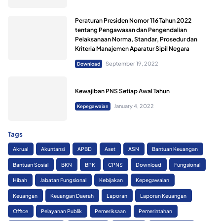
Peraturan Presiden Nomor 116 Tahun 2022
tentang Pengawasan dan Pengendalian
Pelaksanaan Norma, Standar, Prosedur dan
Kriteria Manajemen Aparatur Sipil Negara
September 19, 2022
Download
Kewajiban PNS Setiap Awal Tahun
January 4, 2022
Kepegawaian
Tags
Akrual
Akuntansi
APBD
Aset
ASN
Bantuan Keuangan
Bantuan Sosial
BKN
BPK
CPNS
Download
Fungsional
Hibah
Jabatan Fungsional
Kebijakan
Kepegawaian
Keuangan
Keuangan Daerah
Laporan
Laporan Keuangan
Office
Pelayanan Publik
Pemeriksaan
Pemerintahan