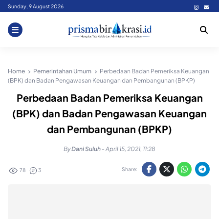
Skip
Sunday, 9 August 2026
to
content
Home
Pemerintahan Umum
Perbedaan Badan Pemeriksa Keuangan
(BPK) dan Badan Pengawasan Keuangan dan Pembangunan (BPKP)
Perbedaan Badan Pemeriksa Keuangan
(BPK) dan Badan Pengawasan Keuangan
dan Pembangunan (BPKP)
By
Dani Suluh
-
April 15, 2021, 11:28
Share:
78
3