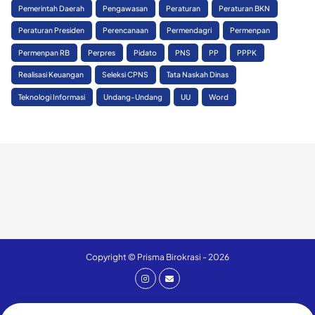
Pemerintah Daerah
Pengawasan
Peraturan
Peraturan BKN
Peraturan Presiden
Perencanaan
Permendagri
Permenpan
Permenpan RB
Perpres
Pidato
PNS
PP
PPPK
Realisasi Keuangan
Seleksi CPNS
Tata Naskah Dinas
Teknologi Informasi
Undang-Undang
UU
Word
Copyright © Prisma Birokrasi - 2026