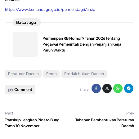
https://www.kemendagri.go.id/permendagri/arsip
Baca Juga:
Permenpan RB Nomor 9 Tahun 2026 tentang
Pegawai Pemerintah Dengan Perjanjian Kerja
Paruh Waktu
Peraturan Daerah
Perda
Produk Hukum Daerah
Comment
Share:
Next
Prev
Transkrip Lengkap Pidato Bung
Tahapan Pembentukan Peraturan
Tomo 10 November
Daerah