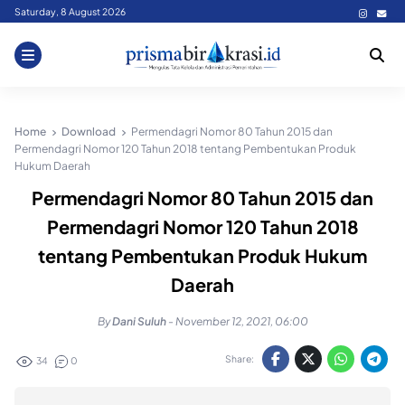
Skip
Saturday, 8 August 2026
to
content
Home
Download
Permendagri Nomor 80 Tahun 2015 dan
Permendagri Nomor 120 Tahun 2018 tentang Pembentukan Produk
Hukum Daerah
Permendagri Nomor 80 Tahun 2015 dan
Permendagri Nomor 120 Tahun 2018
tentang Pembentukan Produk Hukum
Daerah
By
Dani Suluh
-
November 12, 2021, 06:00
Share:
34
0