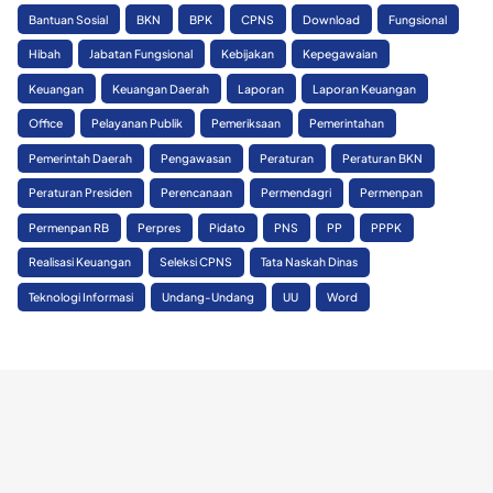
Bantuan Sosial
BKN
BPK
CPNS
Download
Fungsional
Hibah
Jabatan Fungsional
Kebijakan
Kepegawaian
Keuangan
Keuangan Daerah
Laporan
Laporan Keuangan
Office
Pelayanan Publik
Pemeriksaan
Pemerintahan
Pemerintah Daerah
Pengawasan
Peraturan
Peraturan BKN
Peraturan Presiden
Perencanaan
Permendagri
Permenpan
Permenpan RB
Perpres
Pidato
PNS
PP
PPPK
Realisasi Keuangan
Seleksi CPNS
Tata Naskah Dinas
Teknologi Informasi
Undang-Undang
UU
Word