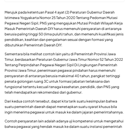
Merujuk pada ketentuan Pasal 4 ayat (2) Peraturan Gubernur Daerah
Istimewa Yogyakarta Nomor 25 Tahun 2020 Tentang Pedoman Mutasi
Pegawai Negeri Sipil, PNS yang mengajukan Mutasi Pindah Wilayah Kerja
Masuk Pemerintah Daerah DIY harus memenuhi persyaratan di antaranya
berusia paling tinggi 50 (lima puluh) tahun, dan memenuhi kualifikasi jenis
pendidikan, keahlian dan pengalaman sesuai dengan formasi yang
dibutuhkan Pemerintah Daerah DIY.
Sementara bila melihat contoh lain yaitu di Pemerintah Provinsi Jawa
Timur, berdasarkan Peraturan Gubernur Jawa Timur Nomor 52 Tahun 2022
Tentang Perpindahan Pegawai Negeri Sipil Di Lingkungan Pemerintah
Provinsi Jawa Timur, penerimaan pegawai pindahan harus memenuhi
persyaratan di antaranya berusia maksimal 40 tahun, pangkat tertinggi
penata golongan ruang 3C untuk formasi jabatan terlaksana dan
fungsional tertentu kecuali tenaga kesehatan, pendidik, dan PNS yang
telah mendapatkan rekomendasi dari gubernur.
Dari kedua contoh tersebut, dapat kita tarik suatu kesimpulan bahwa
suatu pemerintah daerah dapat menetapkan suatu syarat khusus bila
ingin menerima pegawai untuk masuk ke dalam jajaran pemerintahannya.
Contoh persyaratan lain adalah adanya uji kompetensi untuk mengetahui
bahwa pegawai yang hendak masuk ke dalam suatu instansi pemerintah