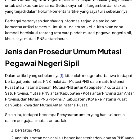
untuk didiskusikan bersama. Setidaknya hal ini tergambar dari diskusi
yang terjadi dalam kolom komentar artikel yang saya tulis sebelumnya.
Berbagai pertanyaan dan
sharing
informasi terjadi dalam kolom
komentar artikel tersebut. Untuk itu, dalam artikel ini kita akan coba
kembali berdiskusi tentang tata cara pindah mutasi pegawai negeri sipil,
khususnya mutasi PNS antar daerah.
Jenis dan Prosedur Umum Mutasi
Pegawai Negeri Sipil
Dalam artikel yang sebelumnya
[1]
, kita telah mengetahui bahwa terdapat
berbagai jenis mutasi PNS mulai dari Mutasi PNS dalam satu Instansi
Pusat atau Instansi Daerah, Mutasi PNS antar Kabupaten / Kota dalam
Satu Provinsi, Mutasi PNS antar Kabupaten / Kota antar Provinsi dan Antar
Provinsi, dan Mutasi PNS Provinsi / Kabupaten / Kota ke Instansi Pusat
dan Sebaliknya dan Mutasi Antar Instansi Pusat.
Selain itu, terdapat beberapa Persyaratan umum yang harus dipenuhi
dalam pengajuan mutasi antara lain:
berstatus PNS;
analisis jabatan dan analisis beban kerja terhadap jabatan PNS yang