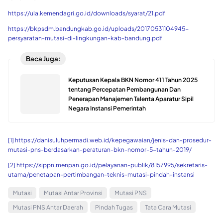
https://ula.kemendagri.go.id/downloads/syarat/21.pdf
https://bkpsdm.bandungkab.go.id/uploads/20170531104945-
persyaratan-mutasi-di-lingkungan-kab-bandung.pdf
Baca Juga:
Keputusan Kepala BKN Nomor 411 Tahun 2025
tentang Percepatan Pembangunan Dan
Penerapan Manajemen Talenta Aparatur Sipil
Negara Instansi Pemerintah
[1]
https://danisuluhpermadi.web.id/kepegawaian/jenis-dan-prosedur-
mutasi-pns-berdasarkan-peraturan-bkn-nomor-5-tahun-2019/
[2]
https://sippn.menpan.go.id/pelayanan-publik/8157995/sekretaris-
utama/penetapan-pertimbangan-teknis-mutasi-pindah-instansi
Mutasi
Mutasi Antar Provinsi
Mutasi PNS
Mutasi PNS Antar Daerah
Pindah Tugas
Tata Cara Mutasi