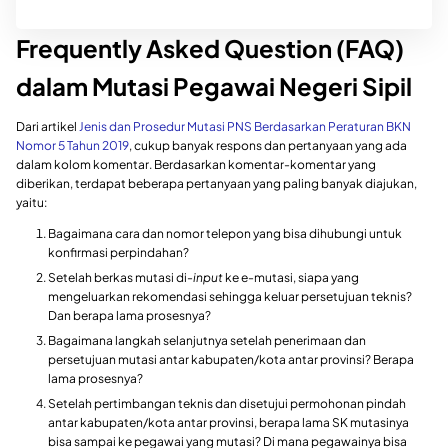
Frequently Asked Question (FAQ)
dalam Mutasi Pegawai Negeri Sipil
Dari artikel
Jenis dan Prosedur Mutasi PNS Berdasarkan Peraturan BKN
Nomor 5 Tahun 2019
, cukup banyak respons dan pertanyaan yang ada
dalam kolom komentar. Berdasarkan komentar-komentar yang
diberikan, terdapat beberapa pertanyaan yang paling banyak diajukan,
yaitu:
Bagaimana cara dan nomor telepon yang bisa dihubungi untuk
konfirmasi perpindahan?
Setelah berkas mutasi di-
input
ke e-mutasi, siapa yang
mengeluarkan rekomendasi sehingga keluar persetujuan teknis?
Dan berapa lama prosesnya?
Bagaimana langkah selanjutnya setelah penerimaan dan
persetujuan mutasi antar kabupaten/kota antar provinsi? Berapa
lama prosesnya?
Setelah pertimbangan teknis dan disetujui permohonan pindah
antar kabupaten/kota antar provinsi, berapa lama SK mutasinya
bisa sampai ke pegawai yang mutasi? Di mana pegawainya bisa