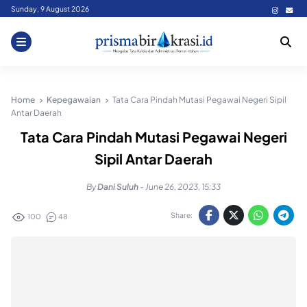
Skip
Sunday, 9 August 2026
to
content
Home
Kepegawaian
Tata Cara Pindah Mutasi Pegawai Negeri Sipil
Antar Daerah
Tata Cara Pindah Mutasi Pegawai Negeri
Sipil Antar Daerah
By
Dani Suluh
-
June 26, 2023, 15:33
Share:
100
48