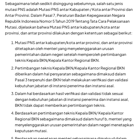
Sebagaimana telah sedikit disinggung sebelumnya, salah satu jenis
mutasi PNS adalah Mutasi PNS antar Kabupaten / Kota antar Provinsi dan
Antar Provinsi. Dalam Pasal 7, Peraturan Badan Kepegawaian Negara
Republik Indonesia Nomor 5 Tahun 2019 Tentang Tata Cara Pelaksanaan
Mutasi, dijelaskan bahwa Mutasi PNS antar kabupaten/kota antar
provinsi, dan antar provinsi dilakukan dengan ketentuan sebagai berikut:
Mutasi PNS antar kabupaten/kota antar provinsi, dan antar provinsi
ditetapkan oleh menteri yang menyelenggarakan urusan
pemerintahan dalam negeri setelah memperoleh pertimbangan
teknis Kepala BKN/Kepala Kantor Regional BKN.
Pertimbangan teknis Kepala BKN/Kepala Kantor Regional BKN
diberikan dalam hal persyaratan sebagaimana dimaksud dalam
Pasal 3 terpenuhi dan BKN telah melakukan verifikasi dan validasi
kebutuhan jabatan di instansi penerima dan instansi asal.
Dalam hal berdasarkan hasil verifikasi dan validasi tidak sesuai
dengan kebutuhan jabatan di instansi penerima dan instansi asal,
BKN tidak dapat memberikan pertimbangan teknis.
Berdasarkan pertimbangan teknis Kepala BKN/ Kepala Kantor
Regional BKN sebagaimana dimaksud dalam huruf b, menteri yang
menyelenggarakan urusan pemerintahan dalam negeri menetapkan
keputusan mutasi.
Berdasarkan penetapan menteri sebagaimana dimaksud dalam