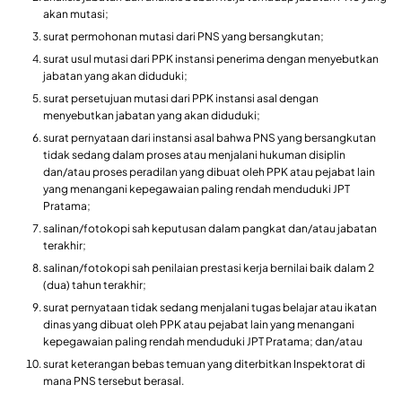
akan mutasi;
surat permohonan mutasi dari PNS yang bersangkutan;
surat usul mutasi dari PPK instansi penerima dengan menyebutkan
jabatan yang akan diduduki;
surat persetujuan mutasi dari PPK instansi asal dengan
menyebutkan jabatan yang akan diduduki;
surat pernyataan dari instansi asal bahwa PNS yang bersangkutan
tidak sedang dalam proses atau menjalani hukuman disiplin
dan/atau proses peradilan yang dibuat oleh PPK atau pejabat lain
yang menangani kepegawaian paling rendah menduduki JPT
Pratama;
salinan/fotokopi sah keputusan dalam pangkat dan/atau jabatan
terakhir;
salinan/fotokopi sah penilaian prestasi kerja bernilai baik dalam 2
(dua) tahun terakhir;
surat pernyataan tidak sedang menjalani tugas belajar atau ikatan
dinas yang dibuat oleh PPK atau pejabat lain yang menangani
kepegawaian paling rendah menduduki JPT Pratama; dan/atau
surat keterangan bebas temuan yang diterbitkan Inspektorat di
mana PNS tersebut berasal.