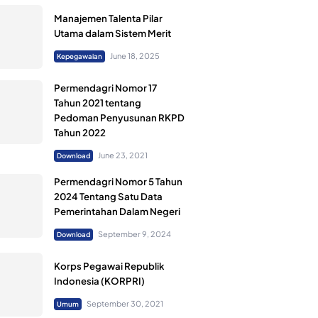
Manajemen Talenta Pilar
Utama dalam Sistem Merit
June 18, 2025
Kepegawaian
Permendagri Nomor 17
Tahun 2021 tentang
Pedoman Penyusunan RKPD
Tahun 2022
June 23, 2021
Download
Permendagri Nomor 5 Tahun
2024 Tentang Satu Data
Pemerintahan Dalam Negeri
September 9, 2024
Download
Korps Pegawai Republik
Indonesia (KORPRI)
September 30, 2021
Umum