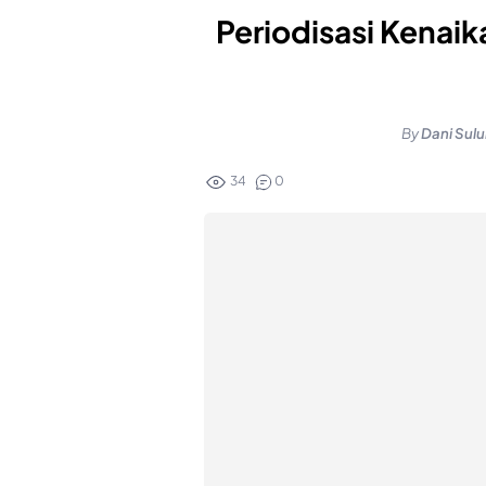
Periodisasi Kenai
By
Dani Sul
34
0