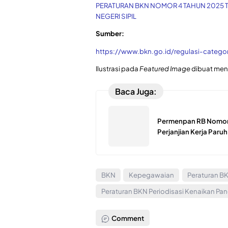
PERATURAN BKN NOMOR 4 TAHUN 2025 
NEGERI SIPIL
Sumber:
https://www.bkn.go.id/regulasi-catego
Ilustrasi pada
Featured Image
dibuat men
Baca Juga:
Permenpan RB Nomor 
Perjanjian Kerja Paru
BKN
Kepegawaian
Peraturan B
Peraturan BKN Periodisasi Kenaikan Pa
Comment