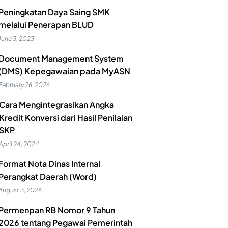
Peningkatan Daya Saing SMK
melalui Penerapan BLUD
June 3, 2023
Document Management System
(DMS) Kepegawaian pada MyASN
February 26, 2026
Cara Mengintegrasikan Angka
Kredit Konversi dari Hasil Penilaian
SKP
April 24, 2024
Format Nota Dinas Internal
Perangkat Daerah (Word)
August 3, 2026
Permenpan RB Nomor 9 Tahun
2026 tentang Pegawai Pemerintah