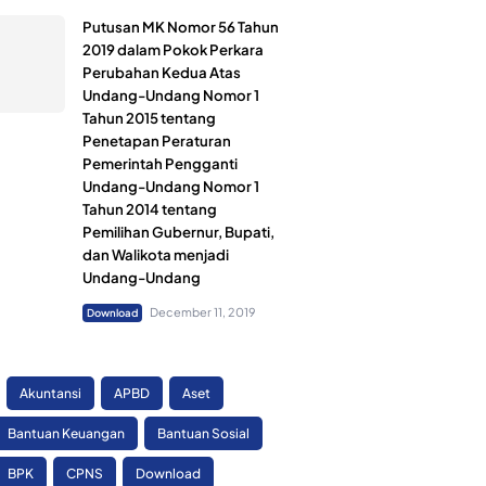
Putusan MK Nomor 56 Tahun
2019 dalam Pokok Perkara
Perubahan Kedua Atas
Undang-Undang Nomor 1
Tahun 2015 tentang
Penetapan Peraturan
Pemerintah Pengganti
Undang-Undang Nomor 1
Tahun 2014 tentang
Pemilihan Gubernur, Bupati,
dan Walikota menjadi
Undang-Undang
December 11, 2019
Download
Akuntansi
APBD
Aset
Bantuan Keuangan
Bantuan Sosial
BPK
CPNS
Download