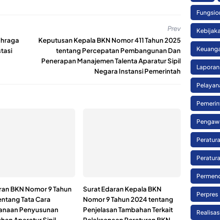
Fungsio
Prev
Kebijak
ahraga
Keputusan Kepala BKN Nomor 411 Tahun 2025
Keuanga
tasi
tentang Percepatan Pembangunan Dan
Penerapan Manajemen Talenta Aparatur Sipil
Laporan
Negara Instansi Pemerintah
Pelayan
Pemerin
Pengaw
Peratura
Peratura
Permend
ran BKN Nomor 9 Tahun
Surat Edaran Kepala BKN
Perpres
entang Tata Cara
Nomor 9 Tahun 2024 tentang
anaan Penyusunan
Penjelasan Tambahan Terkait
Realisa
han Aparatur Sipil
Pelaksanaan Peraturan BKN