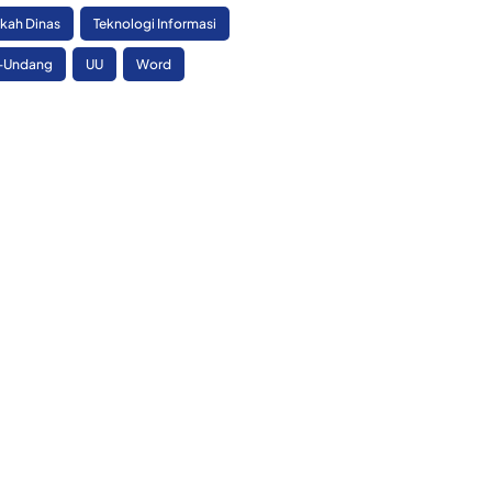
skah Dinas
Teknologi Informasi
-Undang
UU
Word