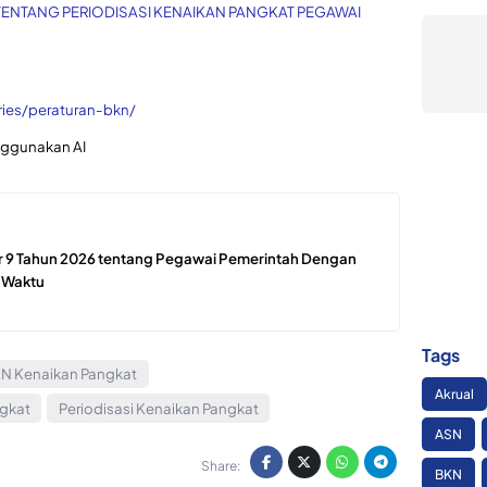
TENTANG PERIODISASI KENAIKAN PANGKAT PEGAWAI
ries/peraturan-bkn/
ggunakan AI
9 Tahun 2026 tentang Pegawai Pemerintah Dengan
h Waktu
Tags
KN Kenaikan Pangkat
Akrual
ngkat
Periodisasi Kenaikan Pangkat
ASN
Share:
BKN