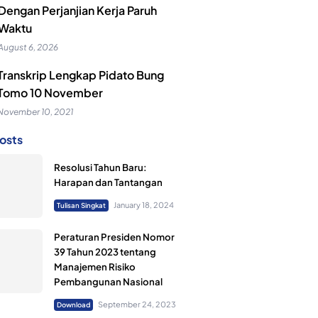
Dengan Perjanjian Kerja Paruh
Waktu
August 6, 2026
Transkrip Lengkap Pidato Bung
Tomo 10 November
November 10, 2021
osts
Resolusi Tahun Baru:
Harapan dan Tantangan
January 18, 2024
Tulisan Singkat
Peraturan Presiden Nomor
39 Tahun 2023 tentang
Manajemen Risiko
Pembangunan Nasional
September 24, 2023
Download