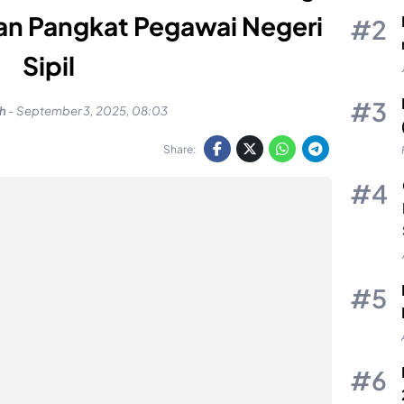
kan Pangkat Pegawai Negeri
Sipil
uh
-
September 3, 2025, 08:03
Share: