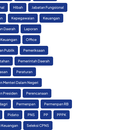
nal
Hibah
Jabatan Fungsional
an
Kepegawaian
Keuangan
n Daerah
Laporan
 Keuangan
Office
an Publik
Pemeriksaan
tahan
Pemerintah Daerah
asan
Peraturan
n Menteri Dalam Negeri
n Presiden
Perencanaan
agri
Permenpan
Permenpan RB
Pidato
PNS
PP
PPPK
si Keuangan
Seleksi CPNS