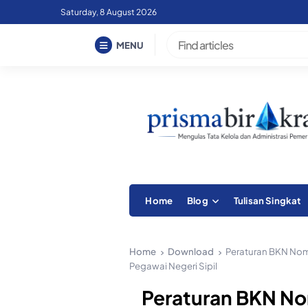
Skip
Saturday, 8 August 2026
to
content
MENU
Home
Blog
Tulisan Singkat
Home
Download
Peraturan BKN Nom
Pegawai Negeri Sipil
Peraturan BKN No