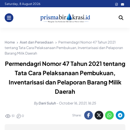
Skip
Saturday, 8 August 2026
to
content
Home
Aset dan Persediaan
Permendagri Nomor 47 Tahun 2021
tentang Tata Cara Pelaksanaan Pembukuan, Inventarisasi dan Pelaporan
Barang Milik Daerah
Permendagri Nomor 47 Tahun 2021 tentang
Tata Cara Pelaksanaan Pembukuan,
Inventarisasi dan Pelaporan Barang Milik
Daerah
By
Dani Suluh
-
October 16, 2021, 16:25
Share:
51
0