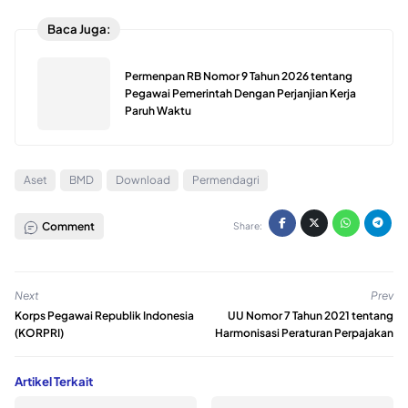
Baca Juga:
Permenpan RB Nomor 9 Tahun 2026 tentang
Pegawai Pemerintah Dengan Perjanjian Kerja
Paruh Waktu
Aset
BMD
Download
Permendagri
Comment
Share:
Next
Prev
Korps Pegawai Republik Indonesia
UU Nomor 7 Tahun 2021 tentang
(KORPRI)
Harmonisasi Peraturan Perpajakan
Artikel Terkait