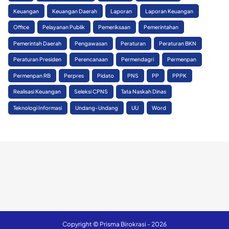
Keuangan
Keuangan Daerah
Laporan
Laporan Keuangan
Office
Pelayanan Publik
Pemeriksaan
Pemerintahan
Pemerintah Daerah
Pengawasan
Peraturan
Peraturan BKN
Peraturan Presiden
Perencanaan
Permendagri
Permenpan
Permenpan RB
Perpres
Pidato
PNS
PP
PPPK
Realisasi Keuangan
Seleksi CPNS
Tata Naskah Dinas
Teknologi Informasi
Undang-Undang
UU
Word
Copyright © Prisma Birokrasi - 2026