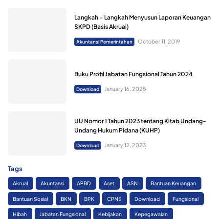
Langkah – Langkah Menyusun Laporan Keuangan
SKPD (Basis Akrual)
October 11, 2019
Akuntansi Pemerintahan
Buku Profil Jabatan Fungsional Tahun 2024
January 16, 2025
Download
UU Nomor 1 Tahun 2023 tentang Kitab Undang-
Undang Hukum Pidana (KUHP)
January 12, 2023
Download
Tags
Akrual
Akuntansi
APBD
Aset
ASN
Bantuan Keuangan
Bantuan Sosial
BKN
BPK
CPNS
Download
Fungsional
Hibah
Jabatan Fungsional
Kebijakan
Kepegawaian