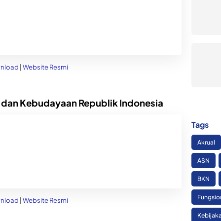
nload
|
Website Resmi
 dan Kebudayaan Republik Indonesia
Tags
Akrual
ASN
BKN
Fungsio
nload
|
Website Resmi
Kebijak