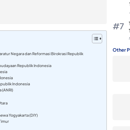
Other P
atur Negara dan Reformasi Birokrasi Republik
budayaan Republik Indonesia
esia
donesia
ublik Indonesia
a (ANRI)
Utara
mewa Yogyakarta (DIY)
Timur