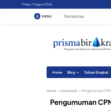
Skip
Friday, 7 August 2026
to
content
MENU
Home
Blog
Tulisan Singkat
Home
Download
Pengumuman CPNS 
Pengumuman CPNS