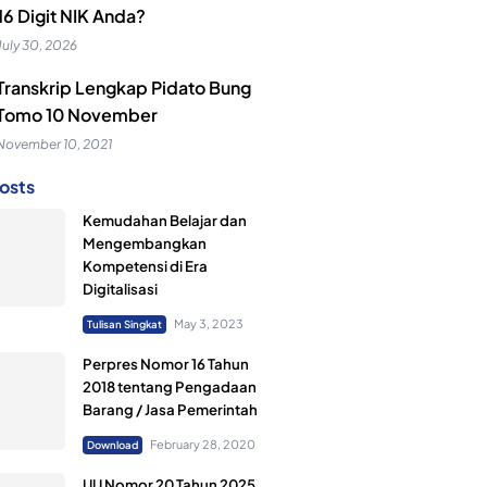
16 Digit NIK Anda?
July 30, 2026
Transkrip Lengkap Pidato Bung
Tomo 10 November
November 10, 2021
osts
Kemudahan Belajar dan
Mengembangkan
Kompetensi di Era
Digitalisasi
May 3, 2023
Tulisan Singkat
Perpres Nomor 16 Tahun
2018 tentang Pengadaan
Barang / Jasa Pemerintah
February 28, 2020
Download
UU Nomor 20 Tahun 2025