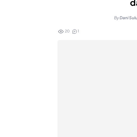
d
By
Dani Sul
20
1