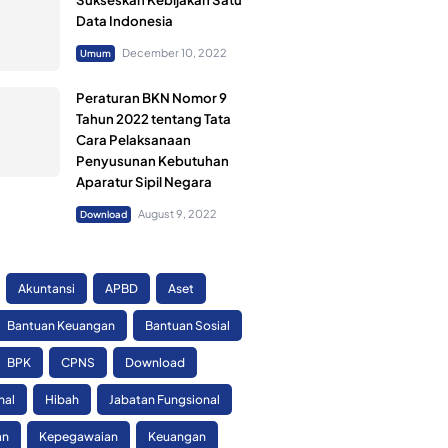
Data Indonesia
December 10, 2022
Umum
Peraturan BKN Nomor 9
Tahun 2022 tentang Tata
Cara Pelaksanaan
Penyusunan Kebutuhan
Aparatur Sipil Negara
August 9, 2022
Download
Akuntansi
APBD
Aset
Bantuan Keuangan
Bantuan Sosial
BPK
CPNS
Download
nal
Hibah
Jabatan Fungsional
an
Kepegawaian
Keuangan