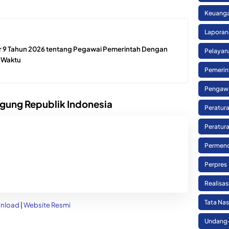
Keuanga
Laporan
9 Tahun 2026 tentang Pegawai Pemerintah Dengan
Pelayan
h Waktu
Pemerin
Pengaw
gung Republik Indonesia
Peratura
Peratura
Permend
Perpres
Realisa
Tata Na
nload
|
Website Resmi
Undang