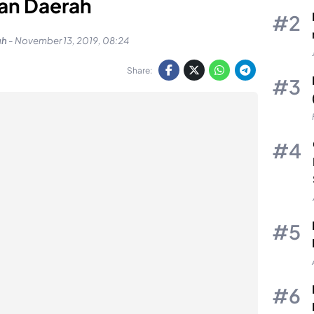
an Daerah
uh
-
November 13, 2019, 08:24
Share: