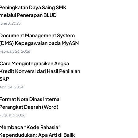
Peningkatan Daya Saing SMK
melalui Penerapan BLUD
June 3, 2023
Document Management System
(DMS) Kepegawaian pada MyASN
February 26, 2026
Cara Mengintegrasikan Angka
Kredit Konversi dari Hasil Penilaian
SKP
April 24, 2024
Format Nota Dinas Internal
Perangkat Daerah (Word)
August 3, 2026
Membaca “Kode Rahasia”
Kependudukan: Apa Arti di Balik