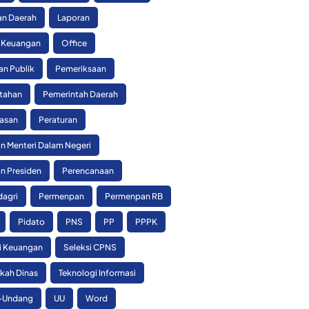
n Daerah
Laporan
 Keuangan
Office
an Publik
Pemeriksaan
tahan
Pemerintah Daerah
asan
Peraturan
n Menteri Dalam Negeri
n Presiden
Perencanaan
agri
Permenpan
Permenpan RB
Pidato
PNS
PP
PPPK
si Keuangan
Seleksi CPNS
skah Dinas
Teknologi Informasi
-Undang
UU
Word