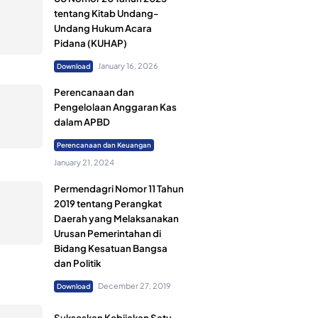
tentang Kitab Undang-
Undang Hukum Acara
Pidana (KUHAP)
January 16, 2026
Download
Perencanaan dan
Pengelolaan Anggaran Kas
dalam APBD
Perencanaan dan Keuangan
January 21, 2024
Permendagri Nomor 11 Tahun
2019 tentang Perangkat
Daerah yang Melaksanakan
Urusan Pemerintahan di
Bidang Kesatuan Bangsa
dan Politik
December 27, 2019
Download
Sukseskan Kebijakan Satu