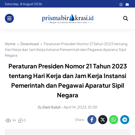
Skip
Saturday, 8 August 2026
to
content
Home
Download
Peraturan Presiden Nomor 21 Tahun 2023 tentang
Hari Kerja dan Jam Kerja Instansi Pemerintah dan Pegawai Aparatur Sipil
Negara
Peraturan Presiden Nomor 21 Tahun 2023
tentang Hari Kerja dan Jam Kerja Instansi
Pemerintah dan Pegawai Aparatur Sipil
Negara
By
Dani Suluh
-
April 14, 2023, 10:30
Share:
34
0