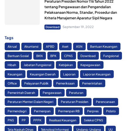
Peraturan Presiden Nomor 116 Tahun 2022
tentang Pengawasan dan Pengendalian
Pelaksanaan Norma, Standar, Prosedur dan
Kriteria Manajemen Aparatur Sipil Negara
September 19, 2022
Download
Tags
Akrual
Akuntansi
APBD
Aset
ASN
Bantuan Keuangan
Bantuan Sosial
BKN
BPK
CPNS
Download
Fungsional
Hibah
Jabatan Fungsional
Kebijakan
Kepegawaian
Keuangan
Keuangan Daerah
Laporan
Laporan Keuangan
Office
Pelayanan Publik
Pemeriksaan
Pemerintahan
Pemerintah Daerah
Pengawasan
Peraturan
Peraturan Menteri Dalam Negeri
Peraturan Presiden
Perencanaan
Permendagri
Permenpan
Permenpan RB
Perpres
Pidato
PNS
PP
PPPK
Realisasi Keuangan
Seleksi CPNS
Tata Naskah Dinas
Teknologi Informasi
Undang-Undang
UU