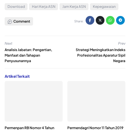
Download
Hari Kerja ASN
Jam Kerja ASN
Kepegawaian
Comment
Share:
Next
Prev
Analisis Jabatan: Pengertian,
Strategi Meningkatkan Indeks
Manfaat dan Tahapan
Profesionalitas Aparatur Sipil
Penyusunannya
Negara
Artikel Terkait
Permenpan RB Nomor 4 Tahun
Permendagri Nomor 11 Tahun 2019