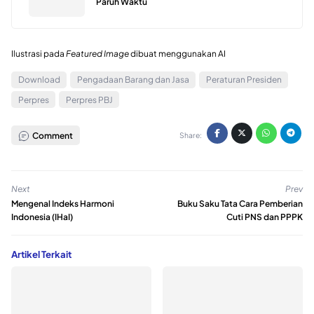
Paruh Waktu
Ilustrasi pada
Featured Image
dibuat menggunakan AI
Download
Pengadaan Barang dan Jasa
Peraturan Presiden
Perpres
Perpres PBJ
Comment
Share:
Next
Prev
Mengenal Indeks Harmoni
Buku Saku Tata Cara Pemberian
Indonesia (IHaI)
Cuti PNS dan PPPK
Artikel Terkait