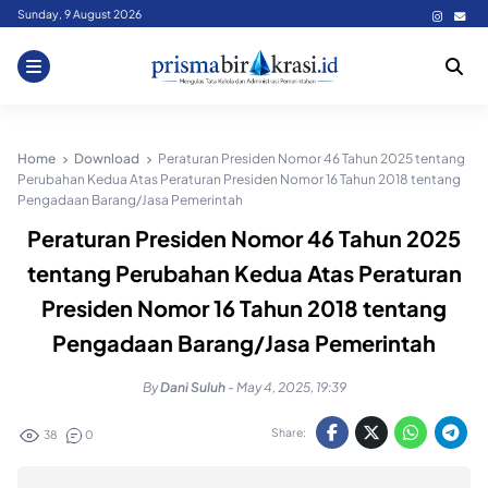
Skip
Sunday, 9 August 2026
to
content
Home
Download
Peraturan Presiden Nomor 46 Tahun 2025 tentang
Perubahan Kedua Atas Peraturan Presiden Nomor 16 Tahun 2018 tentang
Pengadaan Barang/Jasa Pemerintah
Peraturan Presiden Nomor 46 Tahun 2025
tentang Perubahan Kedua Atas Peraturan
Presiden Nomor 16 Tahun 2018 tentang
Pengadaan Barang/Jasa Pemerintah
By
Dani Suluh
-
May 4, 2025, 19:39
Share:
38
0