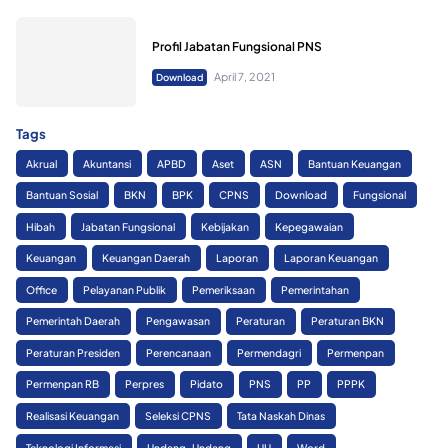
Profil Jabatan Fungsional PNS
April 7, 2021
Download
Tags
Akrual
Akuntansi
APBD
Aset
ASN
Bantuan Keuangan
Bantuan Sosial
BKN
BPK
CPNS
Download
Fungsional
Hibah
Jabatan Fungsional
Kebijakan
Kepegawaian
Keuangan
Keuangan Daerah
Laporan
Laporan Keuangan
Office
Pelayanan Publik
Pemeriksaan
Pemerintahan
Pemerintah Daerah
Pengawasan
Peraturan
Peraturan BKN
Peraturan Presiden
Perencanaan
Permendagri
Permenpan
Permenpan RB
Perpres
Pidato
PNS
PP
PPPK
Realisasi Keuangan
Seleksi CPNS
Tata Naskah Dinas
Teknologi Informasi
Undang-Undang
UU
Word