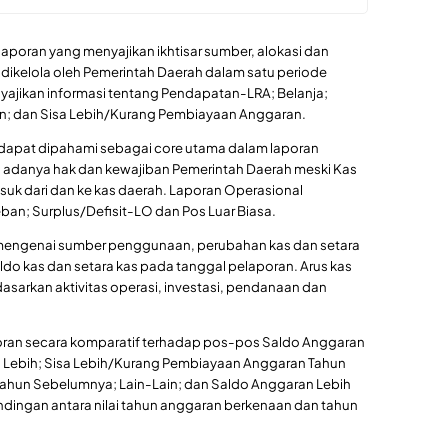
laporan yang menyajikan ikhtisar sumber, alokasi dan
kelola oleh Pemerintah Daerah dalam satu periode
ajikan informasi tentang Pendapatan-LRA; Belanja;
an; dan Sisa Lebih/Kurang Pembiayaan Anggaran.
 dapat dipahami sebagai core utama dalam laporan
 adanya hak dan kewajiban Pemerintah Daerah meski Kas
suk dari dan ke kas daerah. Laporan Operasional
n; Surplus/Defisit-LO dan Pos Luar Biasa.
i mengenai sumber penggunaan, perubahan kas dan setara
ldo kas dan setara kas pada tanggal pelaporan. Arus kas
dasarkan aktivitas operasi, investasi, pendanaan dan
poran secara komparatif terhadap pos-pos Saldo Anggaran
 Lebih; Sisa Lebih/Kurang Pembiayaan Anggaran Tahun
Tahun Sebelumnya; Lain-Lain; dan Saldo Anggaran Lebih
dingan antara nilai tahun anggaran berkenaan dan tahun