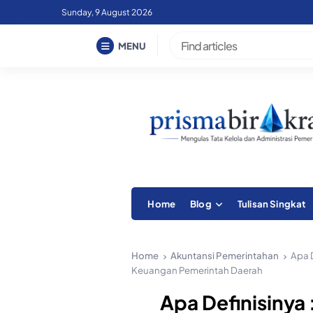
Skip
Sunday, 9 August 2026
to
content
MENU
Home
Blog
Tulisan Singkat
Home
Akuntansi Pemerintahan
Apa D
Keuangan Pemerintah Daerah
Apa Definisinya :