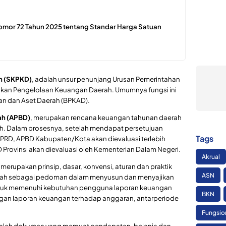
omor 72 Tahun 2025 tentang Standar Harga Satuan
h (SKPKD)
, adalah unsur penunjang Urusan Pemerintahan
kan Pengelolaan Keuangan Daerah. Umumnya fungsi ini
an dan Aset Daerah (BPKAD).
ah (APBD)
, merupakan rencana keuangan tahunan daerah
h. Dalam prosesnya, setelah mendapat persetujuan
Tags
PRD, APBD Kabupaten/Kota akan dievaluasi terlebih
 Provinsi akan dievaluasi oleh Kementerian Dalam Negeri.
Akrual
, merupakan prinsip, dasar, konvensi, aturan dan praktik
ASN
Daerah sebagai pedoman dalam menyusun dan menyajikan
ntuk memenuhi kebutuhan pengguna laporan keuangan
BKN
gan laporan keuangan terhadap anggaran, antarperiode
Fungsio
alah dokumen yang memuat pendapatan, belanja dan