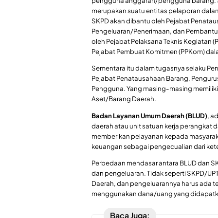
pengguna anggaran/pengguna barang. S
merupakan suatu entitas pelaporan dala
SKPD akan dibantu oleh Pejabat Penata
Pengeluaran/Penerimaan, dan Pembantu 
oleh Pejabat Pelaksana Teknis Kegiatan (
Pejabat Pembuat Komitmen (PPKom) dala
Sementara itu dalam tugasnya selaku Pe
Pejabat Penatausahaan Barang, Pengur
Pengguna. Yang masing-masing memiliki
Aset/Barang Daerah.
Badan Layanan Umum Daerah (BLUD)
, a
daerah atau unit satuan kerja perangkat
memberikan pelayanan kepada masyarakat
keuangan sebagai pengecualian dari ke
Perbedaan mendasar antara BLUD dan SK
dan pengeluaran. Tidak seperti SKPD/UPT
Daerah, dan pengeluarannya harus ada t
menggunakan dana/uang yang didapatkan
Baca Juga: