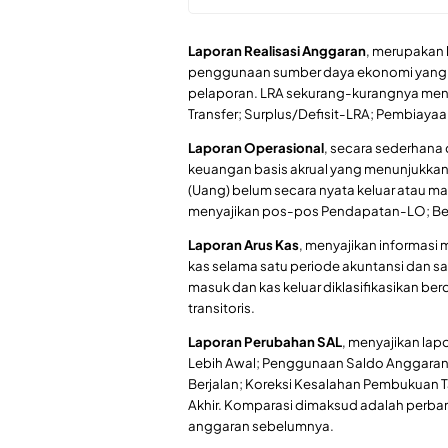
Laporan Realisasi Anggaran
, merupakan 
penggunaan sumber daya ekonomi yang di
pelaporan. LRA sekurang-kurangnya meny
Transfer; Surplus/Defisit-LRA; Pembiaya
Laporan Operasional
, secara sederhana
keuangan basis akrual yang menunjukkan
(Uang) belum secara nyata keluar atau ma
menyajikan pos-pos Pendapatan-LO; Beba
Laporan Arus Kas
, menyajikan informas
kas selama satu periode akuntansi dan sa
masuk dan kas keluar diklasifikasikan ber
transitoris.
Laporan Perubahan SAL
, menyajikan la
Lebih Awal; Penggunaan Saldo Anggaran
Berjalan; Koreksi Kesalahan Pembukuan 
Akhir. Komparasi dimaksud adalah perban
anggaran sebelumnya.