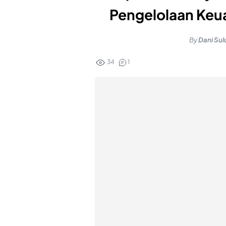
Pengelolaan Keu
By
Dani Sul
34
1