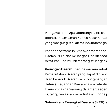
Mengawali seri “
Apa Definisinya
“, lebih
definisi. Dalam laman Kamus Besar Bahasa 
yang mengungkapkan makna, keterangan, at
Pada seri pertama ini, kita akan membahas
Daerah. Mulai dari Keuangan Daerah secar
peraturan – peraturan tentang keuangan 
Keuangan Daerah
, merupakan semua ha
Pemerintahan Daerah yang dapat dinilai
dijadikan milik Daerah berhubung dengan
defenisi Keuangan Daerah dalam ketent
Daerah tidak hanya uang dalam arti seben
piutang, kewajiban seperti utang hingga 
Satuan Kerja Perangkat Daerah (SKPD)
,