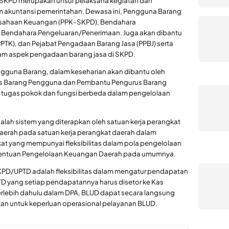
KPD merupakan unsur pelaksana kegiatan dan
m akuntansi pemerintahan. Dewasa ini, Pengguna Barang
usahaan Keuangan (PPK-SKPD), Bendahara
Bendahara Pengeluaran/Penerimaan. Juga akan dibantu
PPTK), dan Pejabat Pengadaan Barang Jasa (PPBJ) serta
m aspek pengadaan barang jasa di SKPD.
ngguna Barang, dalam keseharian akan dibantu oleh
us Barang Pengguna dan Pembantu Pengurus Barang
 tugas pokok dan fungsi berbeda dalam pengelolaan
dalah sistem yang diterapkan oleh satuan kerja perangkat
 daerah pada satuan kerja perangkat daerah dalam
 yang mempunyai fleksibilitas dalam pola pengelolaan
tentuan Pengelolaan Keuangan Daerah pada umumnya.
PD/UPTD adalah fleksibilitas dalam mengatur pendapatan
D yang setiap pendapatannya harus disetor ke Kas
erlebih dahulu dalam DPA, BLUD dapat secara langsung
 untuk keperluan operasional pelayanan BLUD.