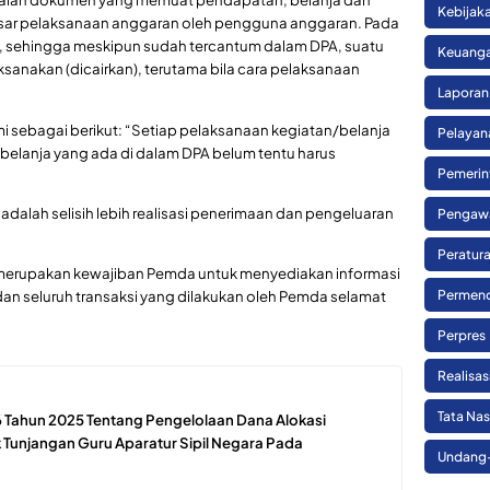
Kebijak
ar pelaksanaan anggaran oleh pengguna anggaran. Pada
 sehingga meskipun sudah tercantum dalam DPA, suatu
Keuanga
ksanakan (dicairkan), terutama bila cara pelaksanaan
Laporan
 sebagai berikut: “Setiap pelaksanaan kegiatan/belanja
Pelayan
belanja yang ada di dalam DPA belum tentu harus
Pemerin
adalah selisih lebih realisasi penerimaan dan pengeluaran
Pengaw
Peratura
 merupakan kewajiban Pemda untuk menyediakan informasi
an seluruh transaksi yang dilakukan oleh Pemda selamat
Permend
Perpres
Realisa
Tata Na
Tahun 2025 Tentang Pengelolaan Dana Alokasi
 Tunjangan Guru Aparatur Sipil Negara Pada
Undang