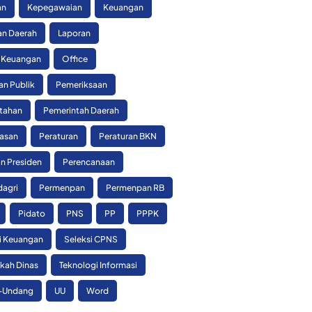
an
Kepegawaian
Keuangan
n Daerah
Laporan
 Keuangan
Office
an Publik
Pemeriksaan
tahan
Pemerintah Daerah
asan
Peraturan
Peraturan BKN
n Presiden
Perencanaan
agri
Permenpan
Permenpan RB
Pidato
PNS
PP
PPPK
si Keuangan
Seleksi CPNS
skah Dinas
Teknologi Informasi
-Undang
UU
Word