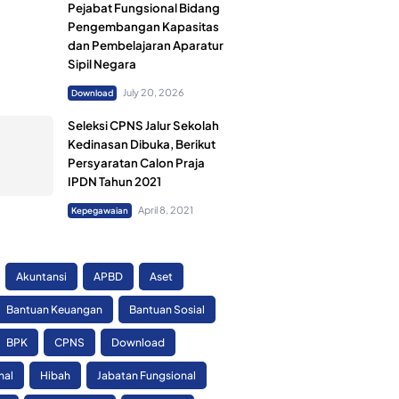
Pejabat Fungsional Bidang
Pengembangan Kapasitas
dan Pembelajaran Aparatur
Sipil Negara
July 20, 2026
Download
Seleksi CPNS Jalur Sekolah
Kedinasan Dibuka, Berikut
Persyaratan Calon Praja
IPDN Tahun 2021
April 8, 2021
Kepegawaian
Akuntansi
APBD
Aset
Bantuan Keuangan
Bantuan Sosial
BPK
CPNS
Download
nal
Hibah
Jabatan Fungsional