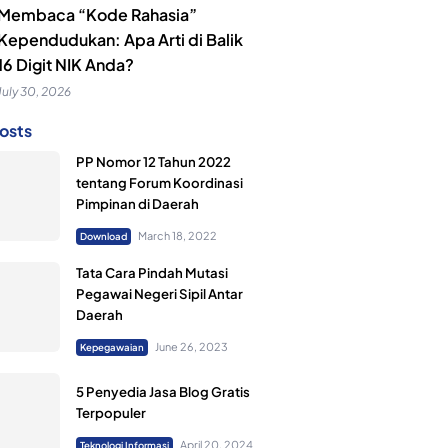
Membaca “Kode Rahasia”
Kependudukan: Apa Arti di Balik
16 Digit NIK Anda?
July 30, 2026
osts
PP Nomor 12 Tahun 2022
tentang Forum Koordinasi
Pimpinan di Daerah
March 18, 2022
Download
Tata Cara Pindah Mutasi
Pegawai Negeri Sipil Antar
Daerah
June 26, 2023
Kepegawaian
5 Penyedia Jasa Blog Gratis
Terpopuler
April 20, 2024
Teknologi Informasi