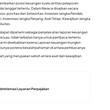
mbarkan posisi keuangan suatu entitas pelaporan
da tanggal tertentu. Dalam Neraca disajikan secara
os-pos Kas dan Setara Kas; Investasi Jangka Pendek;
n; Invenstasi Jangka Panjang; Aset Tetap; Kewajiban Jangka
kuitas.
 dapat dipahami sebagai penjelas atas laporan keuangan
 luas, tidak terbatas hanya untuk pembaca tertentu
al ini disebabkan karena Laporan keuangan mungkin
unyai potensi kesalahpahaman di antara pembacanya.
tah yang merupakan selisih antara aset dan kewajiban
Administrasi Layanan Perpajakan