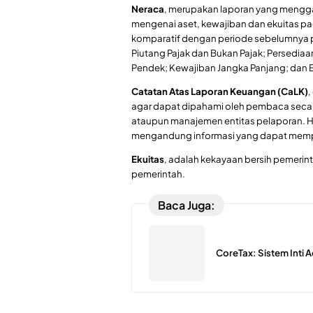
Neraca
, merupakan laporan yang mengga
mengenai aset, kewajiban dan ekuitas pa
komparatif dengan periode sebelumnya p
Piutang Pajak dan Bukan Pajak; Persediaa
Pendek; Kewajiban Jangka Panjang; dan E
Catatan Atas Laporan Keuangan (CaLK)
,
agar dapat dipahami oleh pembaca secara
ataupun manajemen entitas pelaporan. H
mengandung informasi yang dapat memp
Ekuitas
, adalah kekayaan bersih pemerin
pemerintah.
Baca Juga:
CoreTax: Sistem Inti 