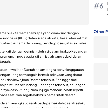
Other P
 utama bila kita memahami apa yang dimaksud dengan
Indonesia (KBBI) defenisi adalah kata, frasa, atau kalimat
au ciri utama dari orang, benda, proses, atau aktivitas.
 terkait dengan definisi – definisi dalam lingkup Keuangan
a umum, hingga pada istilah-istilah yang ada di dalam
daerah.
k dan kewajiban Daerah dalam rangka penyelenggaraan
 dengan uang serta segala bentuk kekayaan yang dapat
 hak dan kewajiban Daerah tersebut. Sehingga dari
uan peraturan perundang-undangan tersebut, Keuangan
arnya (cash – tunai). Namun juga mencakup hak seperti
pada aset, dan segala hak milik pemerintah daerah.
 adalah perangkat daerah pada pemerintah daerah selaku